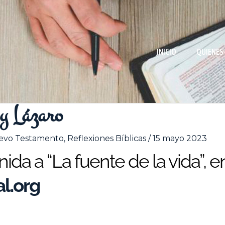
INICIO
QUIÉNES
 y Lázaro
evo Testamento
,
Reflexiones Bíblicas
/
15 mayo 2023
da a “La fuente de la vida”, e
l.org