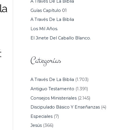
A Través De La Biblia
la
P
Guías Capítulo 01
O
A Través De La Biblia
R
Los Mil Años.
:
El Jinete Del Caballo Blanco.
:
Categorías
A Través De La Biblia
(1.703)
Antiguo Testamento
(1.391)
Consejos Ministeriales
(2.145)
Discipulado Básico Y Enseñanzas
(4)
Especiales
(7)
Jesús
(366)