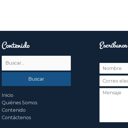
Contenido
Escríbanos
Buscar
N
por:
o
Nombre
m
b
r
e
Inicio
*
Quiénes Somos
Contenido
Contáctenos