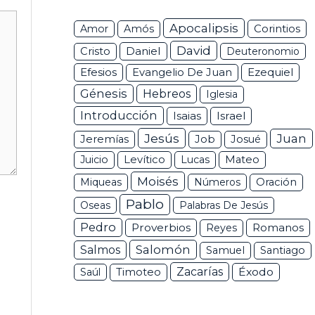
Apocalipsis
Corintios
Amor
Amós
David
Daniel
Cristo
Deuteronomio
Efesios
Ezequiel
Evangelio De Juan
Génesis
Hebreos
Iglesia
Introducción
Isaias
Israel
Jesús
Juan
Jeremías
Job
Josué
Juicio
Levítico
Lucas
Mateo
Moisés
Miqueas
Números
Oración
Pablo
Oseas
Palabras De Jesús
Pedro
Proverbios
Romanos
Reyes
Salomón
Salmos
Samuel
Santiago
Zacarías
Éxodo
Saúl
Timoteo