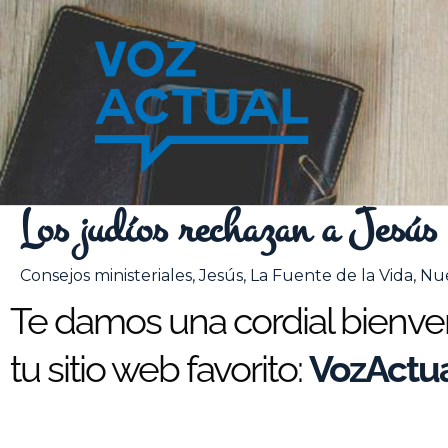
Ir
al
contenido
Los judíos rechazan a Jesús
Consejos ministeriales
,
Jesús
,
La Fuente de la Vida
,
Nu
Te damos una cordial bienveni
tu sitio web favorito:
VozActua