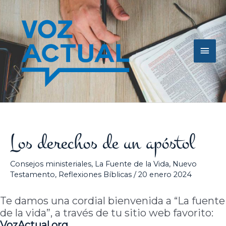
Ir
Men
al
contenido
princ
Los derechos de un apóstol
Consejos ministeriales
,
La Fuente de la Vida
,
Nuevo
Testamento
,
Reflexiones Bíblicas
/
20 enero 2024
Te damos una cordial bienvenida a “La fuente
de la vida”, a través de tu sitio web favorito:
VozActual.org