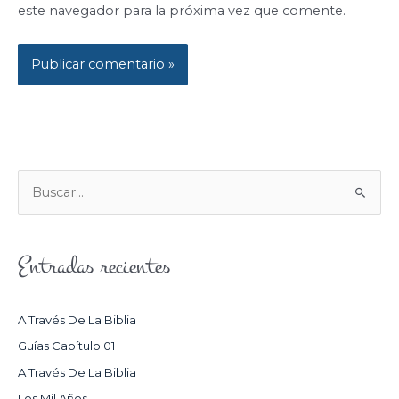
este navegador para la próxima vez que comente.
B
U
S
Entradas recientes
C
A
R
A Través De La Biblia
P
Guías Capítulo 01
O
A Través De La Biblia
R
Los Mil Años.