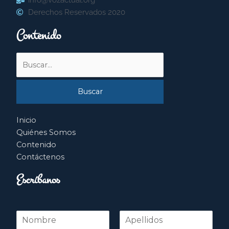
Derechos Reservados 2020
Contenido
Buscar
por:
Inicio
Quiénes Somos
Contenido
Contáctenos
Escríbanos
N
o