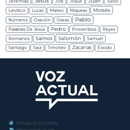
Jesús
Juan
Jeremías
Job
Josué
Juicio
Moisés
Levítico
Lucas
Mateo
Miqueas
Pablo
Números
Oración
Oseas
Pedro
Proverbios
Palabras De Jesús
Reyes
Salomón
Romanos
Salmos
Samuel
Zacarías
Éxodo
Santiago
Saúl
Timoteo
Cartagena, Colombia
info@vozactual.org