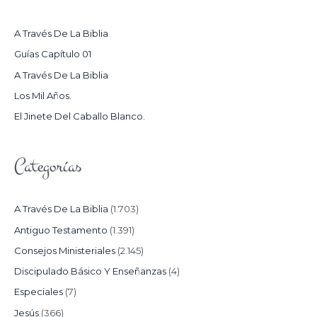
A
R
A Través De La Biblia
P
Guías Capítulo 01
O
A Través De La Biblia
R
Los Mil Años.
:
El Jinete Del Caballo Blanco.
Categorías
A Través De La Biblia
(1.703)
Antiguo Testamento
(1.391)
Consejos Ministeriales
(2.145)
Discipulado Básico Y Enseñanzas
(4)
Especiales
(7)
Jesús
(366)