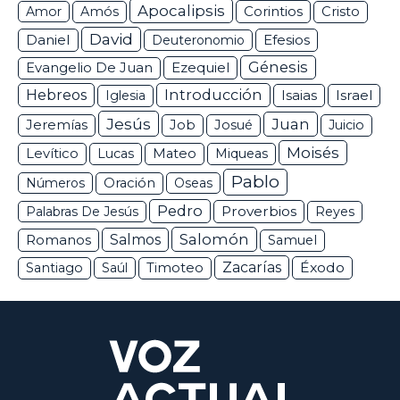
Apocalipsis
Corintios
Amor
Amós
Cristo
David
Daniel
Efesios
Deuteronomio
Génesis
Ezequiel
Evangelio De Juan
Hebreos
Introducción
Isaias
Israel
Iglesia
Jesús
Juan
Jeremías
Job
Josué
Juicio
Moisés
Levítico
Lucas
Mateo
Miqueas
Pablo
Números
Oración
Oseas
Pedro
Proverbios
Palabras De Jesús
Reyes
Salomón
Romanos
Salmos
Samuel
Zacarías
Éxodo
Santiago
Saúl
Timoteo