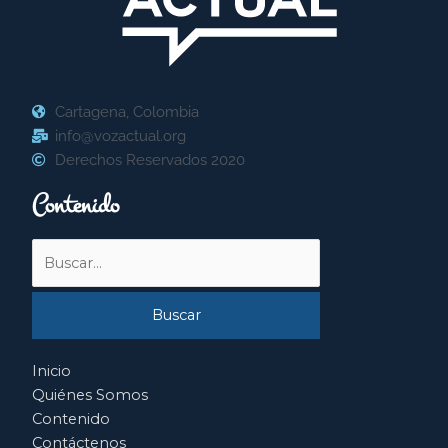
Cartagena, Colombia
info@vozactual.org
Derechos Reservados 2020
Contenido
Buscar
por:
Inicio
Quiénes Somos
Contenido
Contáctenos