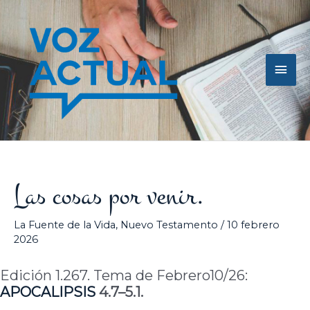
Ir
Men
al
contenido
princ
Las cosas por venir.
La Fuente de la Vida
,
Nuevo Testamento
/
10 febrero
2026
Edición 1.267. Tema de Febrero10/26:
APOCALIPSIS
4.7–5.1.