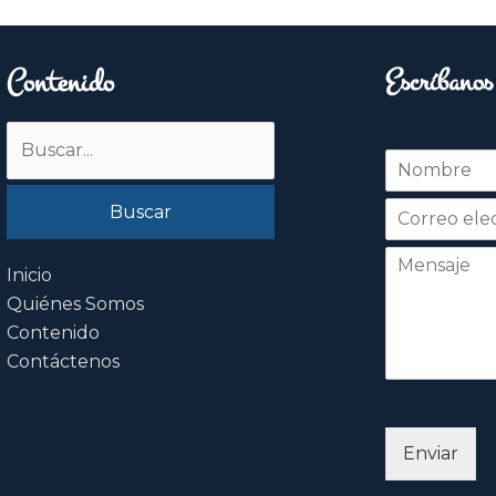
Contenido
Escríbanos
Buscar
N
por:
o
Nombre
m
b
r
e
Inicio
*
Quiénes Somos
Contenido
Contáctenos
Enviar