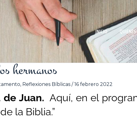
INICIO
QUIÉNES
los hermanos
tamento
,
Reflexiones Bíblicas
/
16 febrero 2022
a de Juan.
Aquí, en el progr
de la Biblia.”