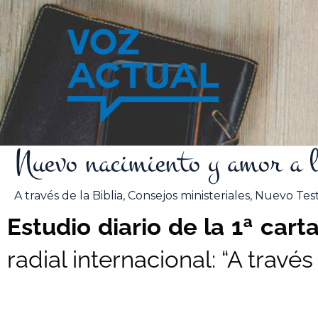
Ir
al
contenido
Nuevo nacimiento y amor a 
A través de la Biblia
,
Consejos ministeriales
,
Nuevo Tes
Estudio diario de la 1ª cart
radial internacional: “A través 