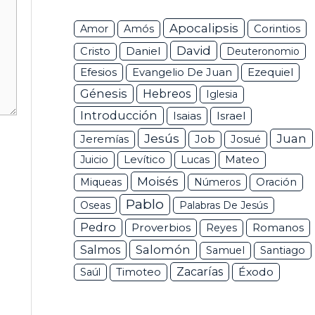
Apocalipsis
Corintios
Amor
Amós
David
Daniel
Cristo
Deuteronomio
Efesios
Ezequiel
Evangelio De Juan
Génesis
Hebreos
Iglesia
Introducción
Isaias
Israel
Jesús
Juan
Jeremías
Job
Josué
Juicio
Levítico
Lucas
Mateo
Moisés
Miqueas
Números
Oración
Pablo
Oseas
Palabras De Jesús
Pedro
Proverbios
Romanos
Reyes
Salomón
Salmos
Samuel
Santiago
Zacarías
Éxodo
Saúl
Timoteo