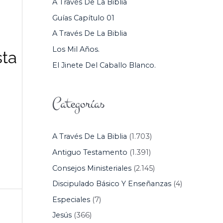
A Través De La Biblia
P
Guías Capítulo 01
O
A Través De La Biblia
R
Los Mil Años.
:
ta
El Jinete Del Caballo Blanco.
Categorías
A Través De La Biblia
(1.703)
Antiguo Testamento
(1.391)
Consejos Ministeriales
(2.145)
Discipulado Básico Y Enseñanzas
(4)
Especiales
(7)
Jesús
(366)