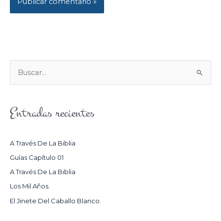
B
U
S
Entradas recientes
C
A
R
A Través De La Biblia
P
Guías Capítulo 01
O
A Través De La Biblia
R
Los Mil Años.
:
El Jinete Del Caballo Blanco.