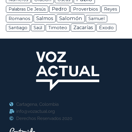
Pedro
Proverbios
Palabras De Jesús
Reyes
Salomón
Romanos
Salmos
Samuel
Zacarías
Éxodo
Santiago
Saúl
Timoteo
Cartagena, Colombia
info@vozactual.org
Derechos Reservados 2020
Contenido