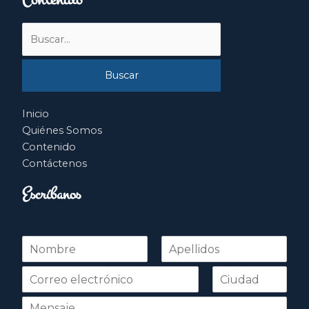
Buscar
por:
Inicio
Quiénes Somos
Contenido
Contáctenos
Escríbanos
N
o
Nombre
Apellidos
m
b
r