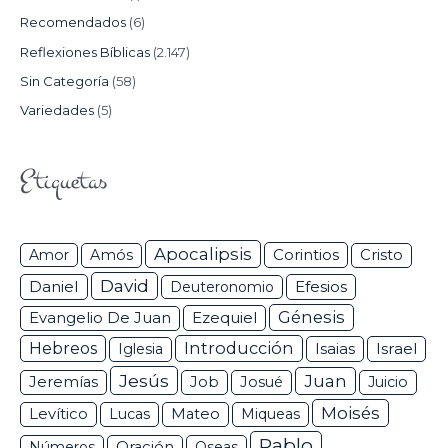
Recomendados
(6)
Reflexiones Bíblicas
(2.147)
Sin Categoría
(58)
Variedades
(5)
Etiquetas
Apocalipsis
Corintios
Amor
Amós
Cristo
David
Daniel
Efesios
Deuteronomio
Génesis
Ezequiel
Evangelio De Juan
Hebreos
Introducción
Isaias
Israel
Iglesia
Jesús
Juan
Jeremías
Job
Josué
Juicio
Moisés
Levítico
Lucas
Mateo
Miqueas
Pablo
Números
Oración
Oseas