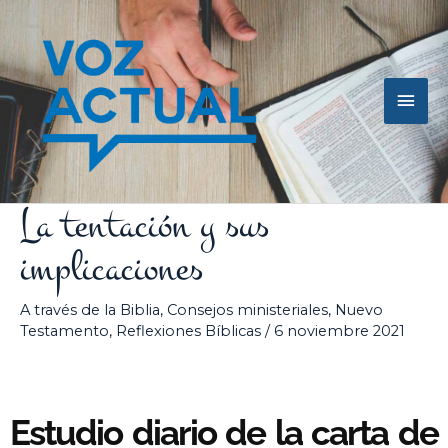
Ir
Men
al
contenido
princ
La tentación y sus
implicaciones
A través de la Biblia
,
Consejos ministeriales
,
Nuevo
Testamento
,
Reflexiones Bíblicas
/
6 noviembre 2021
Estudio diario de la carta de