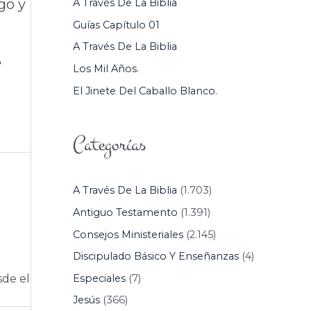
go y
A Través De La Biblia
P
Guías Capítulo 01
O
A Través De La Biblia
R
e
Los Mil Años.
:
El Jinete Del Caballo Blanco.
Categorías
A Través De La Biblia
(1.703)
Antiguo Testamento
(1.391)
Consejos Ministeriales
(2.145)
Discipulado Básico Y Enseñanzas
(4)
Especiales
(7)
sde el
Jesús
(366)