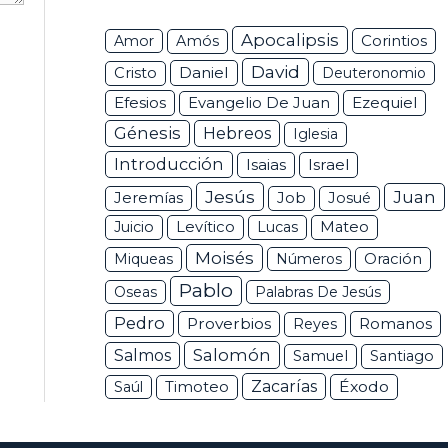
Apocalipsis
Corintios
Amor
Amós
David
Daniel
Cristo
Deuteronomio
Efesios
Ezequiel
Evangelio De Juan
Génesis
Hebreos
Iglesia
Introducción
Isaias
Israel
Jesús
Juan
Jeremías
Job
Josué
Juicio
Levítico
Lucas
Mateo
Moisés
Miqueas
Números
Oración
Pablo
Oseas
Palabras De Jesús
Pedro
Proverbios
Romanos
Reyes
Salomón
Salmos
Samuel
Santiago
Zacarías
Éxodo
Saúl
Timoteo