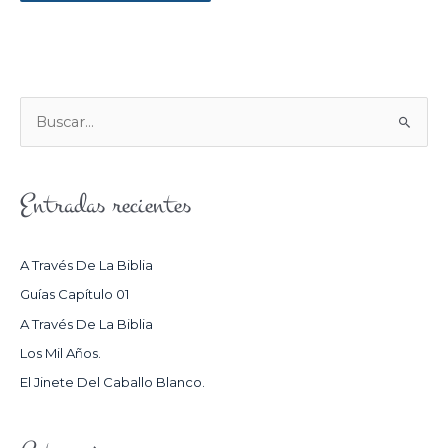
B
U
S
Entradas recientes
C
A
R
A Través De La Biblia
P
Guías Capítulo 01
O
A Través De La Biblia
R
Los Mil Años.
:
El Jinete Del Caballo Blanco.