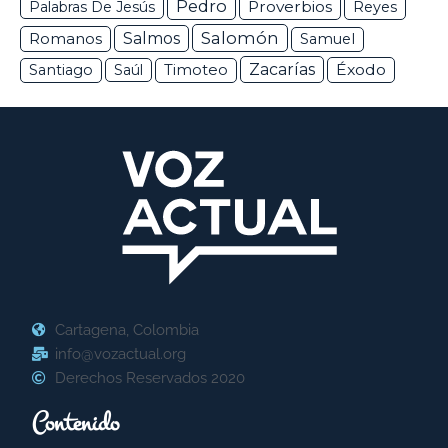
Pedro
Proverbios
Palabras De Jesús
Reyes
Salomón
Romanos
Salmos
Samuel
Zacarías
Éxodo
Santiago
Saúl
Timoteo
Cartagena, Colombia
info@vozactual.org
Derechos Reservados 2020
Contenido