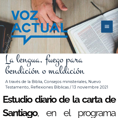
Ir
Men
al
contenido
princ
La lengua, fuego para
bendición o maldición
A través de la Biblia
,
Consejos ministeriales
,
Nuevo
Testamento
,
Reflexiones Bíblicas
/
13 noviembre 2021
Estudio diario de la carta de
Santiago
, en el programa