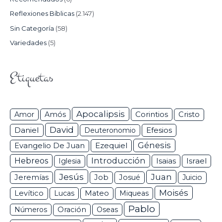
Reflexiones Bíblicas
(2.147)
Sin Categoría
(58)
Variedades
(5)
Etiquetas
Apocalipsis
Corintios
Amor
Amós
Cristo
David
Daniel
Efesios
Deuteronomio
Génesis
Ezequiel
Evangelio De Juan
Hebreos
Introducción
Isaias
Israel
Iglesia
Jesús
Juan
Jeremías
Job
Josué
Juicio
Moisés
Levítico
Lucas
Mateo
Miqueas
Pablo
Números
Oración
Oseas