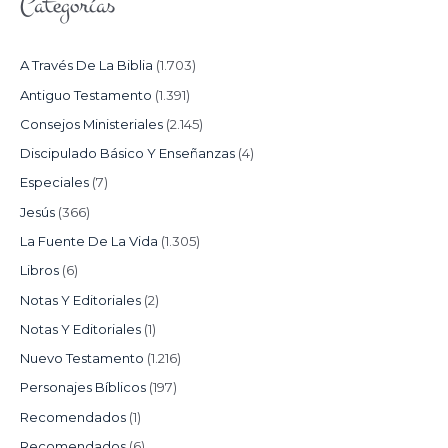
Categorías
A Través De La Biblia
(1.703)
Antiguo Testamento
(1.391)
Consejos Ministeriales
(2.145)
Discipulado Básico Y Enseñanzas
(4)
Especiales
(7)
Jesús
(366)
La Fuente De La Vida
(1.305)
Libros
(6)
Notas Y Editoriales
(2)
Notas Y Editoriales
(1)
Nuevo Testamento
(1.216)
Personajes Bíblicos
(197)
Recomendados
(1)
Recomendados
(6)