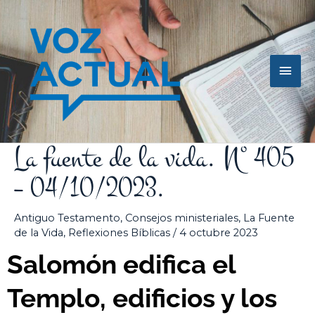
Ir
Men
al
contenido
princ
La fuente de la vida. Nº 405
– 04/10/2023.
Antiguo Testamento
,
Consejos ministeriales
,
La Fuente
de la Vida
,
Reflexiones Bíblicas
/
4 octubre 2023
Salomón edifica el
Templo, edificios y los