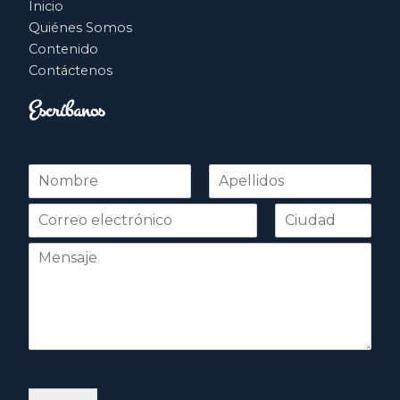
Inicio
Quiénes Somos
Contenido
Contáctenos
Escríbanos
N
o
Nombre
Apellidos
m
b
r
e
*