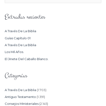
U
S
Entradas recientes
C
A
R
A Través De La Biblia
P
Guías Capítulo 01
O
A Través De La Biblia
R
Los Mil Años.
:
El Jinete Del Caballo Blanco.
Categorías
A Través De La Biblia
(1.703)
Antiguo Testamento
(1.391)
Consejos Ministeriales
(2.145)