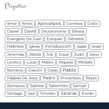
Etiquetas
Apocalipsis
Corintios
Amor
Amós
Cristo
David
Daniel
Efesios
Deuteronomio
Génesis
Ezequiel
Evangelio De Juan
Hebreos
Introducción
Isaias
Israel
Iglesia
Jesús
Juan
Jeremías
Job
Josué
Juicio
Moisés
Levítico
Lucas
Mateo
Miqueas
Pablo
Números
Oración
Oseas
Pedro
Proverbios
Palabras De Jesús
Reyes
Salomón
Romanos
Salmos
Samuel
Zacarías
Éxodo
Santiago
Saúl
Timoteo