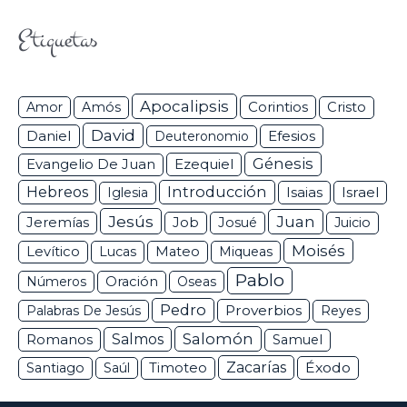
Etiquetas
Apocalipsis
Corintios
Amor
Amós
Cristo
David
Daniel
Efesios
Deuteronomio
Génesis
Ezequiel
Evangelio De Juan
Hebreos
Introducción
Isaias
Israel
Iglesia
Jesús
Juan
Jeremías
Job
Josué
Juicio
Moisés
Levítico
Lucas
Mateo
Miqueas
Pablo
Números
Oración
Oseas
Pedro
Proverbios
Palabras De Jesús
Reyes
Salomón
Romanos
Salmos
Samuel
Zacarías
Éxodo
Santiago
Saúl
Timoteo