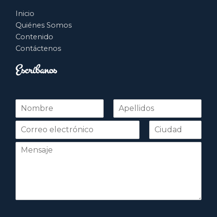
Inicio
Quiénes Somos
Contenido
Contáctenos
Escríbanos
N
o
Nombre
Apellidos
m
b
r
e
*