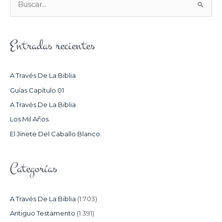
B
U
S
Entradas recientes
C
A
R
A Través De La Biblia
P
Guías Capítulo 01
O
A Través De La Biblia
R
Los Mil Años.
:
El Jinete Del Caballo Blanco.
Categorías
A Través De La Biblia
(1.703)
Antiguo Testamento
(1.391)