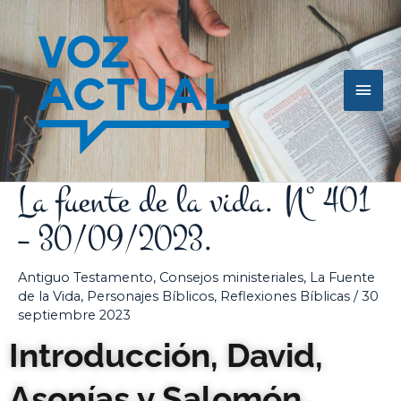
Ir
Men
al
contenido
princ
La fuente de la vida. Nº 401
– 30/09/2023.
Antiguo Testamento
,
Consejos ministeriales
,
La Fuente
de la Vida
,
Personajes Bíblicos
,
Reflexiones Bíblicas
/
30
septiembre 2023
Introducción, David,
Asonías y Salomón.