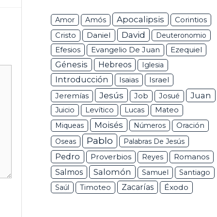
Apocalipsis
Corintios
Amor
Amós
David
Daniel
Cristo
Deuteronomio
Efesios
Ezequiel
Evangelio De Juan
Génesis
Hebreos
Iglesia
Introducción
Isaias
Israel
Jesús
Juan
Jeremías
Job
Josué
Juicio
Levítico
Lucas
Mateo
Moisés
Miqueas
Números
Oración
Pablo
Oseas
Palabras De Jesús
Pedro
Proverbios
Romanos
Reyes
Salomón
Salmos
Samuel
Santiago
Zacarías
Éxodo
Saúl
Timoteo