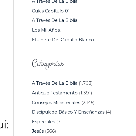
A Través De La Biblia
P
Guías Capítulo 01
O
A Través De La Biblia
R
Los Mil Años.
:
El Jinete Del Caballo Blanco.
Categorías
A Través De La Biblia
(1.703)
Antiguo Testamento
(1.391)
Consejos Ministeriales
(2.145)
Discipulado Básico Y Enseñanzas
(4)
í:
Especiales
(7)
Jesús
(366)