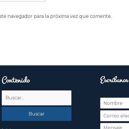
ste navegador para la próxima vez que comente.
Contenido
Escríbanos
Buscar
N
por:
o
Nombre
m
b
r
e