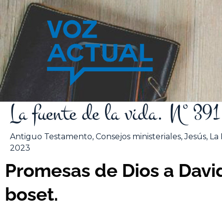
Ir
al
contenido
La fuente de la vida. Nº 3
Antiguo Testamento
,
Consejos ministeriales
,
Jesús
,
La 
2023
Promesas de Dios a David
boset.