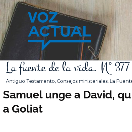
Ir
al
contenido
La fuente de la vida. Nº 3
Antiguo Testamento
,
Consejos ministeriales
,
La Fuente
Samuel unge a David, qui
a Goliat