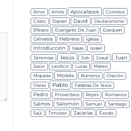
Apocalipsis
Corintios
Amor
Amós
David
Daniel
Cristo
Deuteronomio
Efesios
Ezequiel
Evangelio De Juan
Génesis
Hebreos
Iglesia
Introducción
Isaias
Israel
Jesús
Juan
Jeremías
Job
Josué
Juicio
Levítico
Lucas
Mateo
Moisés
Miqueas
Números
Oración
Pablo
Oseas
Palabras De Jesús
Pedro
Proverbios
Romanos
Reyes
Salomón
Salmos
Samuel
Santiago
Zacarías
Éxodo
Saúl
Timoteo