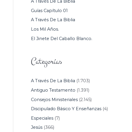
A Través De La Biblia
P
Guías Capítulo 01
O
A Través De La Biblia
R
Los Mil Años.
:
El Jinete Del Caballo Blanco.
Categorías
A Través De La Biblia
(1.703)
Antiguo Testamento
(1.391)
Consejos Ministeriales
(2.145)
Discipulado Básico Y Enseñanzas
(4)
Especiales
(7)
Jesús
(366)