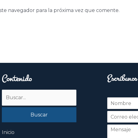
ste navegador para la próxima vez que comente.
Contenido
Escríbanos
Buscar
N
por:
o
Nombre
m
b
r
e
Inicio
*