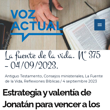
Ir
Men
al
contenido
princ
La fuente de la vida. Nº 375
– 04/09/2023.
Antiguo Testamento
,
Consejos ministeriales
,
La Fuente
de la Vida
,
Reflexiones Bíblicas
/
4 septiembre 2023
Estrategia y valentía de
Jonatán para vencer a los