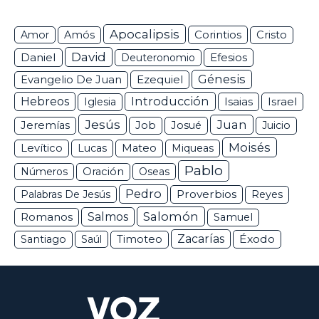
Apocalipsis
Corintios
Amor
Amós
Cristo
David
Daniel
Efesios
Deuteronomio
Génesis
Ezequiel
Evangelio De Juan
Hebreos
Introducción
Isaias
Israel
Iglesia
Jesús
Juan
Jeremías
Job
Josué
Juicio
Moisés
Levítico
Lucas
Mateo
Miqueas
Pablo
Números
Oración
Oseas
Pedro
Proverbios
Palabras De Jesús
Reyes
Salomón
Romanos
Salmos
Samuel
Zacarías
Éxodo
Santiago
Saúl
Timoteo