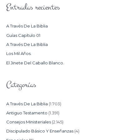
Entradas recientes
C
A
R
A Través De La Biblia
P
Guías Capítulo 01
O
A Través De La Biblia
R
Los Mil Años.
:
El Jinete Del Caballo Blanco.
Categorías
A Través De La Biblia
(1.703)
Antiguo Testamento
(1.391)
Consejos Ministeriales
(2.145)
Discipulado Básico Y Enseñanzas
(4)