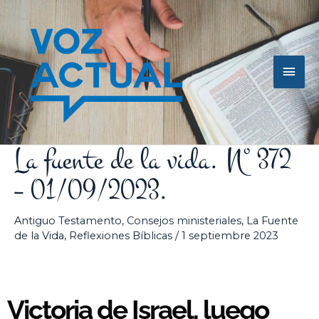
Ir
Men
al
contenido
princ
La fuente de la vida. Nº 372
– 01/09/2023.
Antiguo Testamento
,
Consejos ministeriales
,
La Fuente
de la Vida
,
Reflexiones Bíblicas
/
1 septiembre 2023
Victoria de Israel, luego