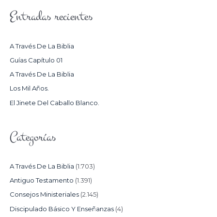
S
Entradas recientes
C
A
R
A Través De La Biblia
P
Guías Capítulo 01
O
A Través De La Biblia
R
Los Mil Años.
:
El Jinete Del Caballo Blanco.
Categorías
A Través De La Biblia
(1.703)
Antiguo Testamento
(1.391)
Consejos Ministeriales
(2.145)
Discipulado Básico Y Enseñanzas
(4)