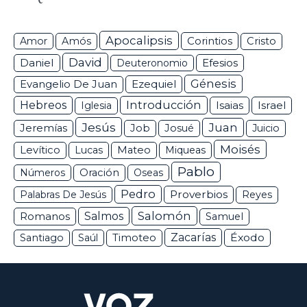
Apocalipsis
Corintios
Amor
Amós
Cristo
David
Daniel
Efesios
Deuteronomio
Génesis
Ezequiel
Evangelio De Juan
Hebreos
Introducción
Isaias
Israel
Iglesia
Jesús
Juan
Jeremías
Job
Josué
Juicio
Moisés
Levítico
Lucas
Mateo
Miqueas
Pablo
Números
Oración
Oseas
Pedro
Proverbios
Palabras De Jesús
Reyes
Salomón
Romanos
Salmos
Samuel
Zacarías
Éxodo
Santiago
Saúl
Timoteo