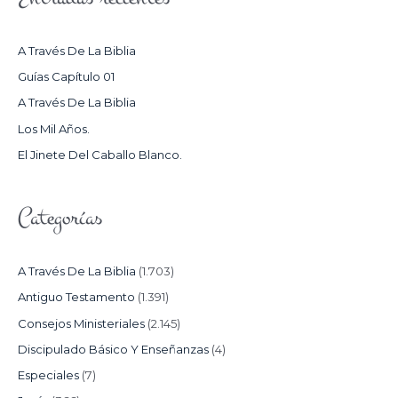
A
R
A Través De La Biblia
P
Guías Capítulo 01
O
A Través De La Biblia
R
Los Mil Años.
:
El Jinete Del Caballo Blanco.
Categorías
A Través De La Biblia
(1.703)
Antiguo Testamento
(1.391)
Consejos Ministeriales
(2.145)
Discipulado Básico Y Enseñanzas
(4)
Especiales
(7)