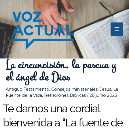
Ir
Men
al
contenido
princ
La circuncisión, la pascua y
el ángel de Dios
Antiguo Testamento
,
Consejos ministeriales
,
Jesús
,
La
Fuente de la Vida
,
Reflexiones Bíblicas
/
28 junio 2023
Te damos una cordial
bienvenida a “La fuente de