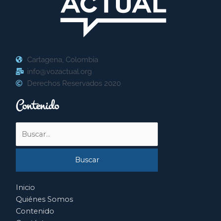
Cartagena, Colombia
info@vozactual.org
Derechos Reservados 2020
Contenido
Buscar
por:
Inicio
Quiénes Somos
Contenido