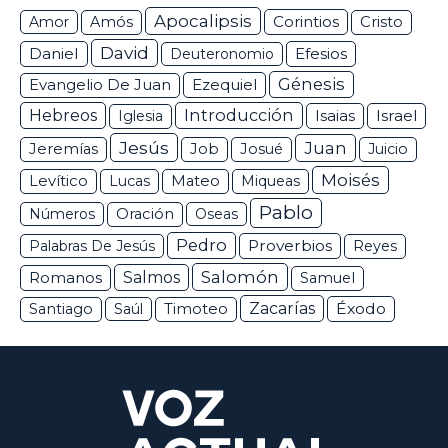
Apocalipsis
Corintios
Amor
Amós
Cristo
David
Daniel
Efesios
Deuteronomio
Génesis
Ezequiel
Evangelio De Juan
Hebreos
Introducción
Isaias
Israel
Iglesia
Jesús
Juan
Jeremías
Job
Josué
Juicio
Moisés
Levítico
Lucas
Mateo
Miqueas
Pablo
Números
Oración
Oseas
Pedro
Proverbios
Palabras De Jesús
Reyes
Salomón
Romanos
Salmos
Samuel
Zacarías
Éxodo
Santiago
Saúl
Timoteo