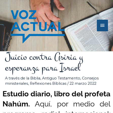
Ir
Men
al
contenido
princ
Juicio contra Asiria y
esperanza para Israel
A través de la Biblia
,
Antiguo Testamento
,
Consejos
ministeriales
,
Reflexiones Bíblicas
/
22 marzo 2022
Estudio diario, libro del profeta
Nahúm.
Aquí, por medio del