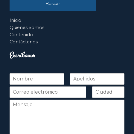
Inicio
Quiénes Somos
Contenido
Contáctenos
Escríbanos
N
o
Nombre
Apellidos
m
b
r
e
*