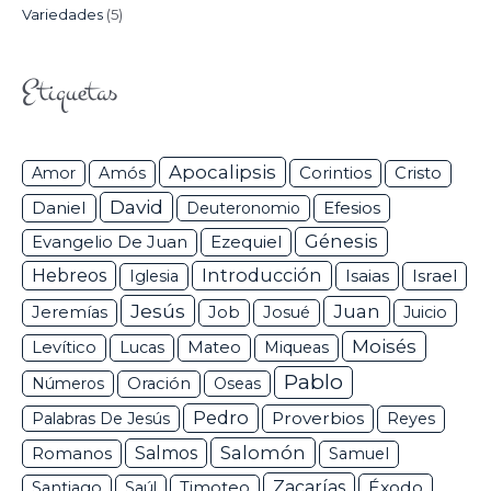
Variedades
(5)
Etiquetas
Apocalipsis
Corintios
Amor
Amós
Cristo
David
Daniel
Efesios
Deuteronomio
Génesis
Ezequiel
Evangelio De Juan
Hebreos
Introducción
Isaias
Israel
Iglesia
Jesús
Juan
Jeremías
Job
Josué
Juicio
Moisés
Levítico
Lucas
Mateo
Miqueas
Pablo
Números
Oración
Oseas
Pedro
Proverbios
Palabras De Jesús
Reyes
Salomón
Romanos
Salmos
Samuel
Zacarías
Éxodo
Santiago
Saúl
Timoteo