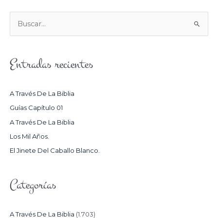
B
U
S
Entradas recientes
C
A
R
A Través De La Biblia
P
Guías Capítulo 01
O
A Través De La Biblia
R
Los Mil Años.
:
El Jinete Del Caballo Blanco.
Categorías
A Través De La Biblia
(1.703)