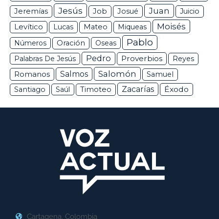
Jesús
Juan
Jeremías
Job
Josué
Juicio
Moisés
Levítico
Lucas
Mateo
Miqueas
Pablo
Números
Oración
Oseas
Pedro
Proverbios
Palabras De Jesús
Reyes
Salomón
Romanos
Salmos
Samuel
Zacarías
Éxodo
Santiago
Saúl
Timoteo
Cartagena, Colombia