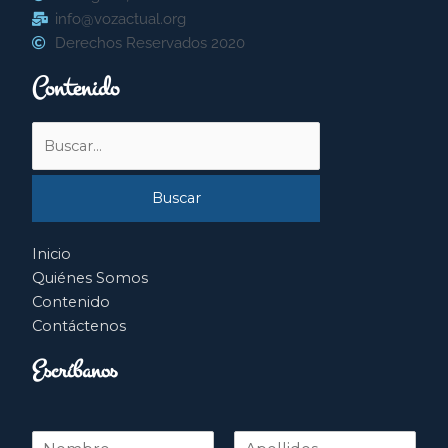
info@vozactual.org
Derechos Reservados 2020
Contenido
Buscar
por:
Inicio
Quiénes Somos
Contenido
Contáctenos
Escríbanos
N