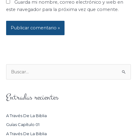
Guarda mi nombre, correo electrónico y web en
este navegador para la próxima vez que comente.
B
U
S
Entradas recientes
C
A
R
A Través De La Biblia
P
Guías Capítulo 01
O
A Través De La Biblia
R