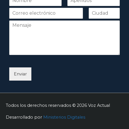
o
Nombre
Apellidos
m
b
r
e
*
Enviar
Todos los derechos reservados © 2026
Voz Actual
Desarrollado por
Ministerios Digitales