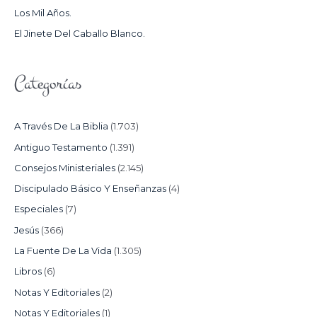
Los Mil Años.
:
El Jinete Del Caballo Blanco.
Categorías
A Través De La Biblia
(1.703)
Antiguo Testamento
(1.391)
Consejos Ministeriales
(2.145)
Discipulado Básico Y Enseñanzas
(4)
Especiales
(7)
Jesús
(366)
La Fuente De La Vida
(1.305)
Libros
(6)
Notas Y Editoriales
(2)
Notas Y Editoriales
(1)