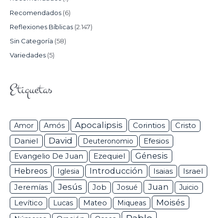
Recomendados
(6)
Reflexiones Bíblicas
(2.147)
Sin Categoría
(58)
Variedades
(5)
Etiquetas
Apocalipsis
Corintios
Amor
Amós
Cristo
David
Daniel
Efesios
Deuteronomio
Génesis
Ezequiel
Evangelio De Juan
Hebreos
Introducción
Isaias
Israel
Iglesia
Jesús
Juan
Jeremías
Job
Josué
Juicio
Moisés
Levítico
Lucas
Mateo
Miqueas