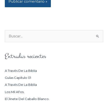
B
U
S
Entradas recientes
C
A
R
A Través De La Biblia
P
Guías Capítulo 01
O
A Través De La Biblia
R
Los Mil Años.
:
El Jinete Del Caballo Blanco.