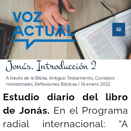
Ir
Men
al
contenido
princ
Jonás, Introducción 2
A través de la Biblia
,
Antiguo Testamento
,
Consejos
ministeriales
,
Reflexiones Bíblicas
/
16 enero 2022
Estudio diario del libro
de Jonás.
En el Programa
radial internacional: “A