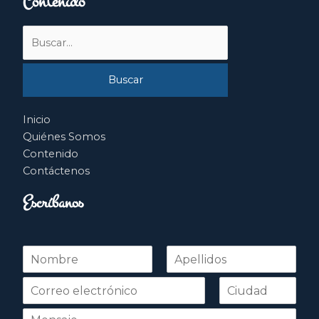
Contenido
Buscar
por:
Inicio
Quiénes Somos
Contenido
Contáctenos
Escríbanos
N
o
Nombre
Apellidos
m
b
r