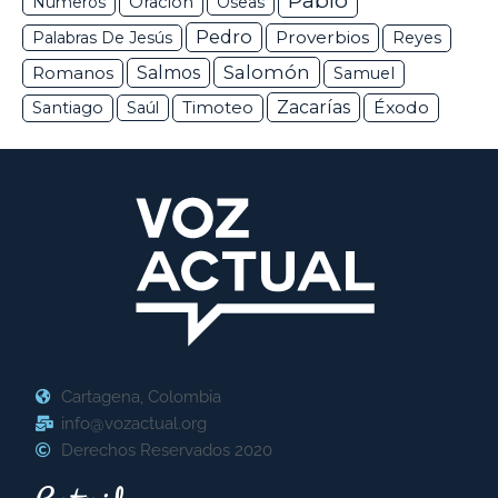
Pablo
Números
Oración
Oseas
Pedro
Proverbios
Palabras De Jesús
Reyes
Salomón
Romanos
Salmos
Samuel
Zacarías
Éxodo
Santiago
Saúl
Timoteo
Cartagena, Colombia
info@vozactual.org
Derechos Reservados 2020