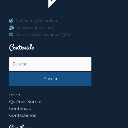
Cartagena, Colombia
info@vozactual.org
Derechos Reservados 2020
Contenido
Buscar
por:
Inicio
Quiénes Somos
Contenido
Contáctenos