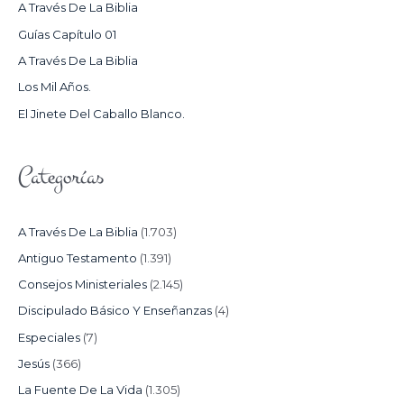
A Través De La Biblia
P
Guías Capítulo 01
O
A Través De La Biblia
R
Los Mil Años.
:
El Jinete Del Caballo Blanco.
Categorías
A Través De La Biblia
(1.703)
Antiguo Testamento
(1.391)
Consejos Ministeriales
(2.145)
Discipulado Básico Y Enseñanzas
(4)
Especiales
(7)
Jesús
(366)
La Fuente De La Vida
(1.305)