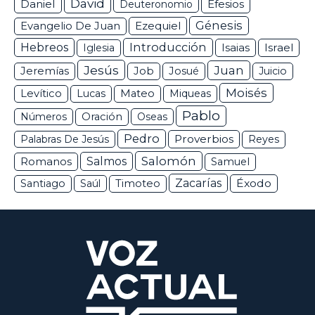
David
Daniel
Efesios
Deuteronomio
Génesis
Ezequiel
Evangelio De Juan
Hebreos
Introducción
Isaias
Israel
Iglesia
Jesús
Juan
Jeremías
Job
Josué
Juicio
Moisés
Levítico
Lucas
Mateo
Miqueas
Pablo
Números
Oración
Oseas
Pedro
Proverbios
Palabras De Jesús
Reyes
Salomón
Romanos
Salmos
Samuel
Zacarías
Éxodo
Santiago
Saúl
Timoteo