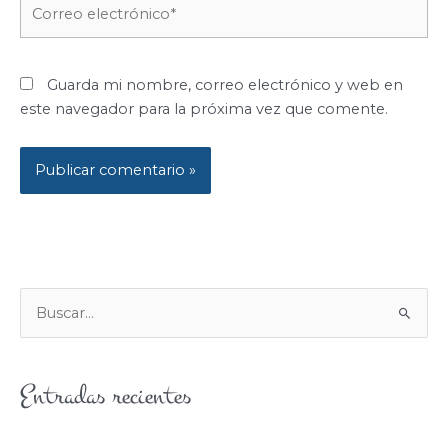
Correo
electrónico*
Guarda mi nombre, correo electrónico y web en
este navegador para la próxima vez que comente.
B
U
S
Entradas recientes
C
A
R