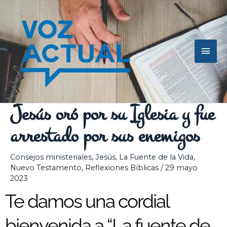
Ir
Men
al
contenido
princ
Jesús oró por su Iglesia y fue
arrestado por sus enemigos
Consejos ministeriales
,
Jesús
,
La Fuente de la Vida
,
Nuevo Testamento
,
Reflexiones Bíblicas
/
29 mayo
2023
Te damos una cordial
bienvenida a “La fuente de