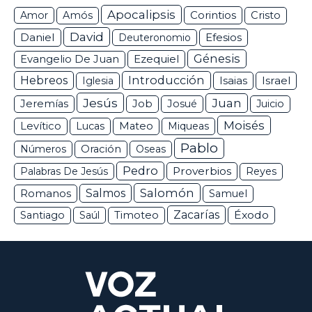
Apocalipsis
Corintios
Amor
Amós
Cristo
David
Daniel
Efesios
Deuteronomio
Génesis
Ezequiel
Evangelio De Juan
Hebreos
Introducción
Isaias
Israel
Iglesia
Jesús
Juan
Jeremías
Job
Josué
Juicio
Moisés
Levítico
Lucas
Mateo
Miqueas
Pablo
Números
Oración
Oseas
Pedro
Proverbios
Palabras De Jesús
Reyes
Salomón
Romanos
Salmos
Samuel
Zacarías
Éxodo
Santiago
Saúl
Timoteo