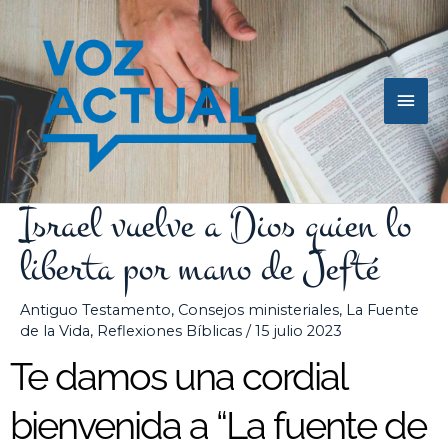
Ir
Men
al
contenido
princ
Israel vuelve a Dios quien lo
liberta por mano de Jefté
Antiguo Testamento
,
Consejos ministeriales
,
La Fuente
de la Vida
,
Reflexiones Bíblicas
/
15 julio 2023
Te damos una cordial
bienvenida a “La fuente de