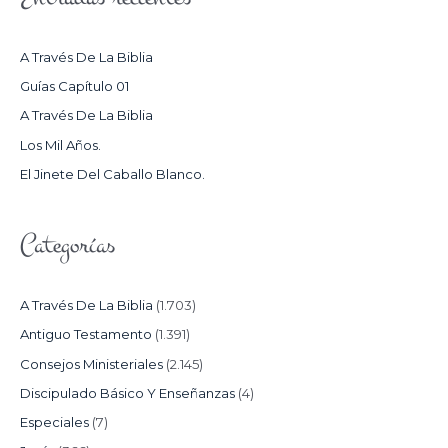
A
R
A Través De La Biblia
P
Guías Capítulo 01
O
A Través De La Biblia
R
Los Mil Años.
:
El Jinete Del Caballo Blanco.
Categorías
A Través De La Biblia
(1.703)
Antiguo Testamento
(1.391)
Consejos Ministeriales
(2.145)
Discipulado Básico Y Enseñanzas
(4)
Especiales
(7)