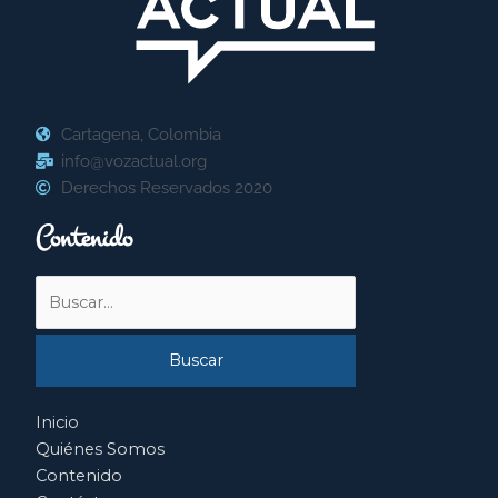
Cartagena, Colombia
info@vozactual.org
Derechos Reservados 2020
Contenido
Buscar
por:
Inicio
Quiénes Somos
Contenido