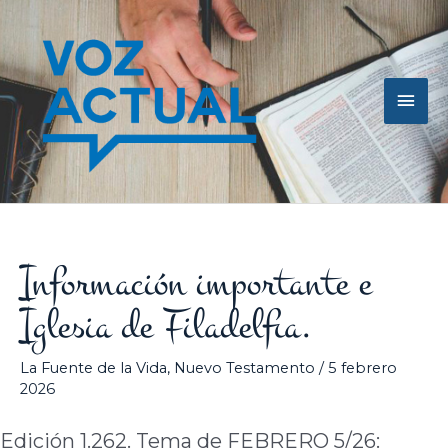
Ir
Men
al
contenido
princ
Información importante e
Iglesia de Filadelfia.
La Fuente de la Vida
,
Nuevo Testamento
/
5 febrero
2026
Edición 1.262. Tema de FEBRERO 5/26: