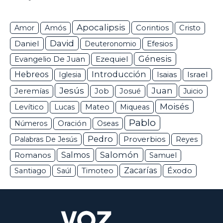
Apocalipsis
Corintios
Amor
Amós
Cristo
David
Daniel
Efesios
Deuteronomio
Génesis
Ezequiel
Evangelio De Juan
Hebreos
Introducción
Isaias
Israel
Iglesia
Jesús
Juan
Jeremías
Job
Josué
Juicio
Moisés
Levítico
Lucas
Mateo
Miqueas
Pablo
Números
Oración
Oseas
Pedro
Proverbios
Palabras De Jesús
Reyes
Salomón
Romanos
Salmos
Samuel
Zacarías
Éxodo
Santiago
Saúl
Timoteo