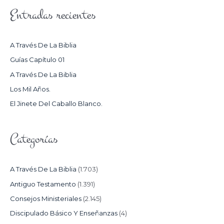
S
Entradas recientes
C
A
R
A Través De La Biblia
P
Guías Capítulo 01
O
A Través De La Biblia
R
Los Mil Años.
:
El Jinete Del Caballo Blanco.
Categorías
A Través De La Biblia
(1.703)
Antiguo Testamento
(1.391)
Consejos Ministeriales
(2.145)
Discipulado Básico Y Enseñanzas
(4)