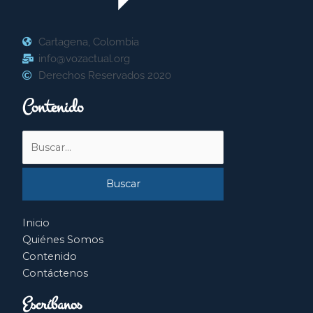
Cartagena, Colombia
info@vozactual.org
Derechos Reservados 2020
Contenido
Buscar
por:
Inicio
Quiénes Somos
Contenido
Contáctenos
Escríbanos