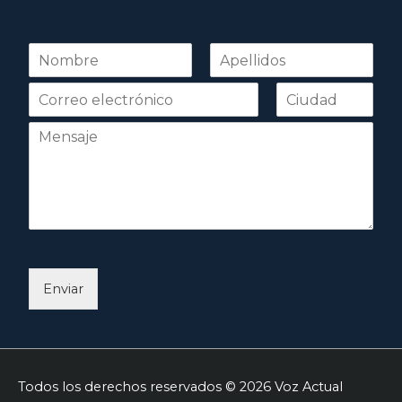
N
o
Nombre
Apellidos
m
b
r
e
*
Enviar
Todos los derechos reservados © 2026
Voz Actual