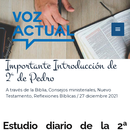
Ir
Men
al
contenido
princ
Importante Introducción de
2ª de Pedro
A través de la Biblia
,
Consejos ministeriales
,
Nuevo
Testamento
,
Reflexiones Bíblicas
/
27 diciembre 2021
Estudio diario de la 2ª