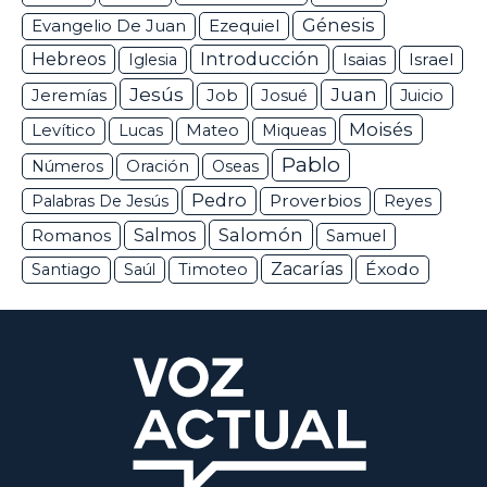
Génesis
Ezequiel
Evangelio De Juan
Hebreos
Introducción
Isaias
Israel
Iglesia
Jesús
Juan
Jeremías
Job
Josué
Juicio
Moisés
Levítico
Lucas
Mateo
Miqueas
Pablo
Números
Oración
Oseas
Pedro
Proverbios
Palabras De Jesús
Reyes
Salomón
Romanos
Salmos
Samuel
Zacarías
Éxodo
Santiago
Saúl
Timoteo