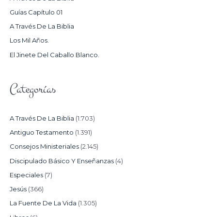
P
Guías Capítulo 01
O
A Través De La Biblia
R
Los Mil Años.
:
El Jinete Del Caballo Blanco.
Categorías
A Través De La Biblia
(1.703)
Antiguo Testamento
(1.391)
Consejos Ministeriales
(2.145)
Discipulado Básico Y Enseñanzas
(4)
Especiales
(7)
Jesús
(366)
La Fuente De La Vida
(1.305)