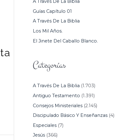
A Través De La Biblia
P
Guías Capítulo 01
O
A Través De La Biblia
R
Los Mil Años.
:
El Jinete Del Caballo Blanco.
ta
Categorías
A Través De La Biblia
(1.703)
Antiguo Testamento
(1.391)
Consejos Ministeriales
(2.145)
Discipulado Básico Y Enseñanzas
(4)
Especiales
(7)
Jesús
(366)