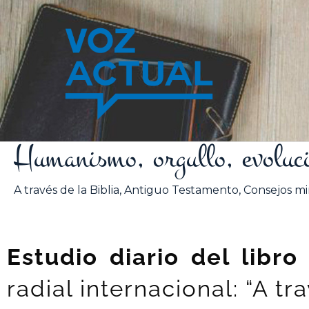
Ir
al
contenido
Humanismo, orgullo, evoluc
A través de la Biblia
,
Antiguo Testamento
,
Consejos min
Estudio diario del libro
radial internacional: “A tr