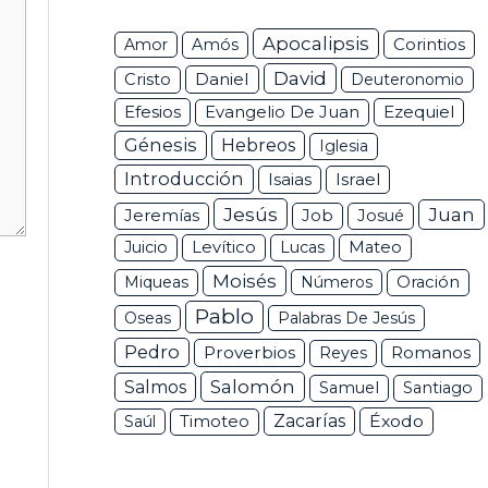
Apocalipsis
Corintios
Amor
Amós
David
Daniel
Cristo
Deuteronomio
Efesios
Ezequiel
Evangelio De Juan
Génesis
Hebreos
Iglesia
Introducción
Isaias
Israel
Jesús
Juan
Jeremías
Job
Josué
Juicio
Levítico
Lucas
Mateo
Moisés
Miqueas
Números
Oración
Pablo
Oseas
Palabras De Jesús
Pedro
Proverbios
Romanos
Reyes
Salomón
Salmos
Samuel
Santiago
Zacarías
Éxodo
Saúl
Timoteo