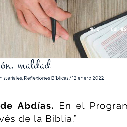
INICIO
QUIÉNES
ión, maldad
isteriales
,
Reflexiones Bíblicas
/
12 enero 2022
 de Abdías.
En el Progra
avés de la Biblia.”