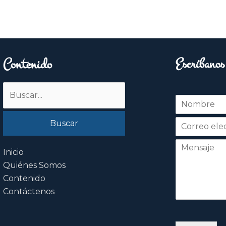
Contenido
Escríbanos
Buscar
N
por:
o
Nombre
m
b
r
e
Inicio
*
Quiénes Somos
Contenido
Contáctenos