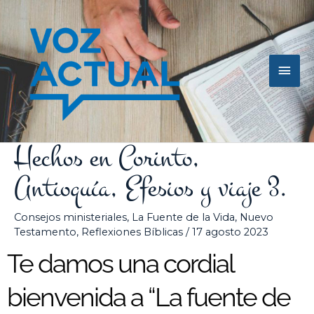
Ir
Men
al
contenido
princ
Hechos en Corinto,
Antioquía, Efesios y viaje 3.
Consejos ministeriales
,
La Fuente de la Vida
,
Nuevo
Testamento
,
Reflexiones Bíblicas
/
17 agosto 2023
Te damos una cordial
bienvenida a “La fuente de