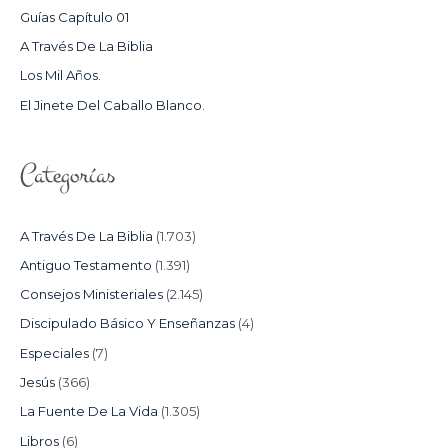
P
Guías Capítulo 01
O
A Través De La Biblia
R
Los Mil Años.
:
El Jinete Del Caballo Blanco.
Categorías
A Través De La Biblia
(1.703)
Antiguo Testamento
(1.391)
Consejos Ministeriales
(2.145)
Discipulado Básico Y Enseñanzas
(4)
Especiales
(7)
Jesús
(366)
La Fuente De La Vida
(1.305)
Libros
(6)