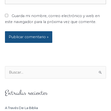
electrónico*
Guarda mi nombre, correo electrónico y web en
este navegador para la próxima vez que comente.
B
U
S
Entradas recientes
C
A
R
A Través De La Biblia