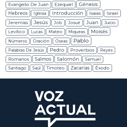
Génesis
Ezequiel
Evangelio De Juan
Hebreos
Introducción
Isaias
Israel
Iglesia
Jesús
Juan
Jeremías
Job
Josué
Juicio
Moisés
Levítico
Lucas
Mateo
Miqueas
Pablo
Números
Oración
Oseas
Pedro
Proverbios
Palabras De Jesús
Reyes
Salomón
Romanos
Salmos
Samuel
Zacarías
Éxodo
Santiago
Saúl
Timoteo