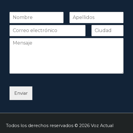
N
o
Nombre
Apellidos
m
b
r
e
*
Enviar
Todos los derechos reservados © 2026
Voz Actual