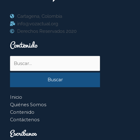
Cartagena, Colombia
info@vozactual.org
Derechos Reservados 2020
Contenido
Buscar
por:
Inicio
Quiénes Somos
Contenido
Contáctenos
Escríbanos