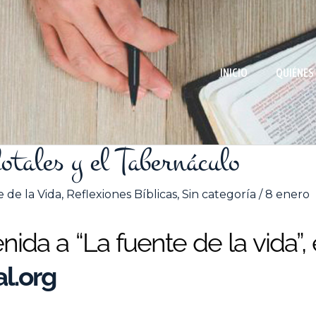
INICIO
QUIÉNES
otales y el Tabernáculo
 de la Vida
,
Reflexiones Bíblicas
,
Sin categoría
/
8 enero
ida a “La fuente de la vida”,
l.org