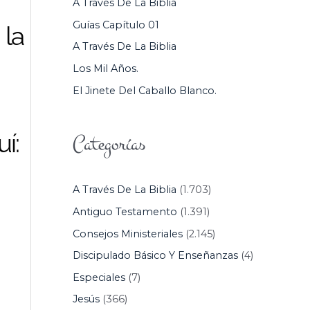
A Través De La Biblia
P
Guías Capítulo 01
 la
O
A Través De La Biblia
R
Los Mil Años.
:
El Jinete Del Caballo Blanco.
uí:
Categorías
A Través De La Biblia
(1.703)
Antiguo Testamento
(1.391)
Consejos Ministeriales
(2.145)
Discipulado Básico Y Enseñanzas
(4)
Especiales
(7)
Jesús
(366)