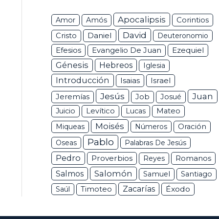
Apocalipsis
Corintios
Amor
Amós
David
Daniel
Cristo
Deuteronomio
Efesios
Ezequiel
Evangelio De Juan
Génesis
Hebreos
Iglesia
Introducción
Isaias
Israel
Jesús
Juan
Jeremías
Job
Josué
Juicio
Levítico
Lucas
Mateo
Moisés
Miqueas
Números
Oración
Pablo
Oseas
Palabras De Jesús
Pedro
Proverbios
Romanos
Reyes
Salomón
Salmos
Samuel
Santiago
Zacarías
Éxodo
Saúl
Timoteo