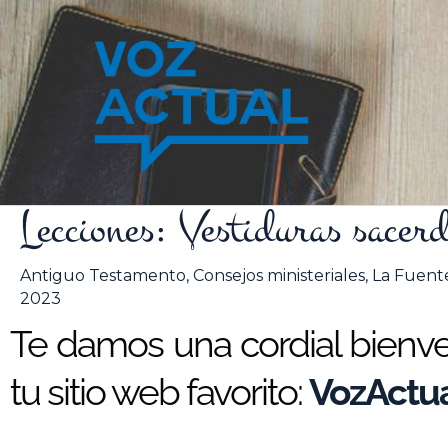
Ir
al
contenido
Lecciones: Vestiduras sacerd
Antiguo Testamento
,
Consejos ministeriales
,
La Fuente
2023
Te damos una cordial bienven
tu sitio web favorito:
VozActua