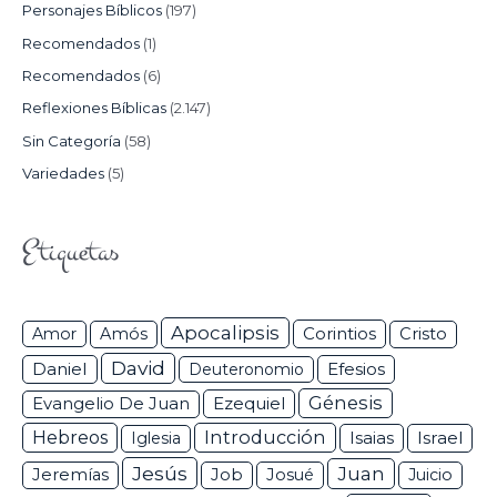
Personajes Bíblicos
(197)
Recomendados
(1)
Recomendados
(6)
Reflexiones Bíblicas
(2.147)
Sin Categoría
(58)
Variedades
(5)
Etiquetas
Apocalipsis
Corintios
Amor
Amós
Cristo
David
Daniel
Efesios
Deuteronomio
Génesis
Ezequiel
Evangelio De Juan
Hebreos
Introducción
Isaias
Israel
Iglesia
Jesús
Juan
Jeremías
Job
Josué
Juicio