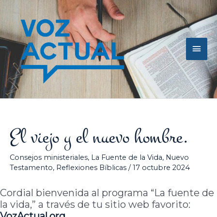
Ir
Men
al
contenido
princ
El viejo y el nuevo hombre.
Consejos ministeriales
,
La Fuente de la Vida
,
Nuevo
Testamento
,
Reflexiones Bíblicas
/
17 octubre 2024
Cordial bienvenida al programa “La fuente de
la vida,” a través de tu sitio web favorito:
VozActual.org