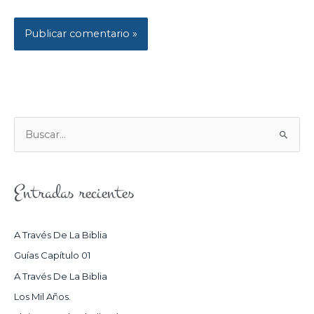
B
U
S
Entradas recientes
C
A
R
A Través De La Biblia
P
Guías Capítulo 01
O
A Través De La Biblia
R
Los Mil Años.
: