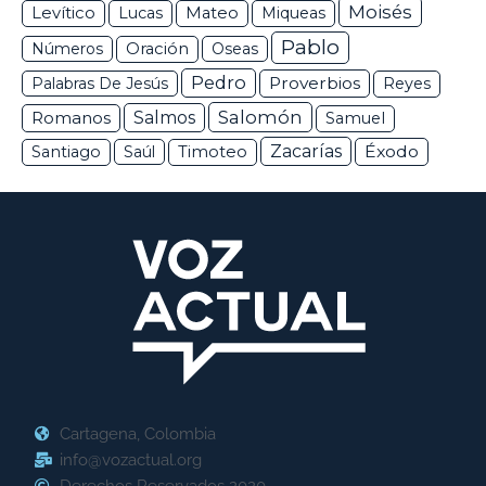
Moisés
Levítico
Lucas
Mateo
Miqueas
Pablo
Números
Oración
Oseas
Pedro
Proverbios
Palabras De Jesús
Reyes
Salomón
Romanos
Salmos
Samuel
Zacarías
Éxodo
Santiago
Saúl
Timoteo
Cartagena, Colombia
info@vozactual.org
Derechos Reservados 2020