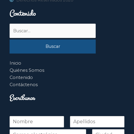
Contenido
Buscar
por:
Inicio
Quiénes Somos
Contenido
Contáctenos
Escríbanos
N
o
Nombre
Apellidos
m