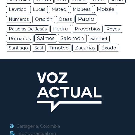
Moisés
Levítico
Lucas
Mateo
Miqueas
Pablo
Números
Oración
Oseas
Pedro
Proverbios
Palabras De Jesús
Reyes
Salomón
Romanos
Salmos
Samuel
Zacarías
Éxodo
Santiago
Saúl
Timoteo
Cartagena, Colombia
info@vozactual.org