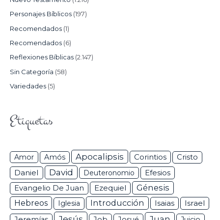
Personajes Bíblicos
(197)
Recomendados
(1)
Recomendados
(6)
Reflexiones Bíblicas
(2.147)
Sin Categoría
(58)
Variedades
(5)
Etiquetas
Apocalipsis
Corintios
Amor
Amós
Cristo
David
Daniel
Efesios
Deuteronomio
Génesis
Ezequiel
Evangelio De Juan
Hebreos
Introducción
Isaias
Israel
Iglesia
Jesús
Juan
Jeremías
Job
Josué
Juicio