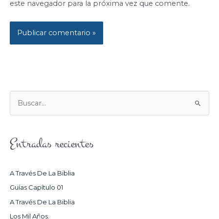
este navegador para la próxima vez que comente.
B
U
S
Entradas recientes
C
A
R
A Través De La Biblia
P
Guías Capítulo 01
O
A Través De La Biblia
R
Los Mil Años.