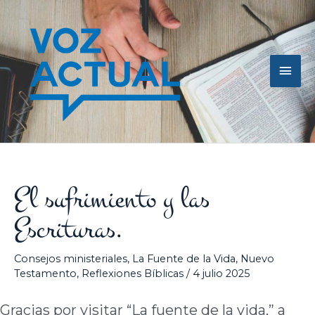
Ir
Men
al
contenido
princ
El sufrimiento y las
Escrituras.
Consejos ministeriales
,
La Fuente de la Vida
,
Nuevo
Testamento
,
Reflexiones Bíblicas
/
4 julio 2025
Gracias por visitar “La fuente de la vida,” a