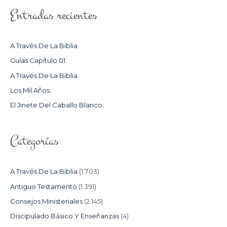
S
Entradas recientes
C
A
R
A Través De La Biblia
P
Guías Capítulo 01
O
A Través De La Biblia
R
Los Mil Años.
:
El Jinete Del Caballo Blanco.
Categorías
A Través De La Biblia
(1.703)
Antiguo Testamento
(1.391)
Consejos Ministeriales
(2.145)
Discipulado Básico Y Enseñanzas
(4)