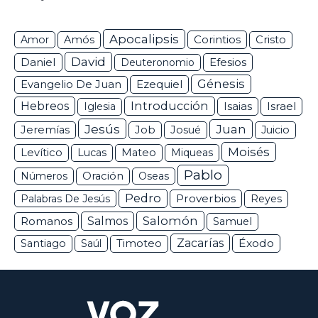
Apocalipsis
Corintios
Amor
Amós
Cristo
David
Daniel
Efesios
Deuteronomio
Génesis
Ezequiel
Evangelio De Juan
Hebreos
Introducción
Isaias
Israel
Iglesia
Jesús
Juan
Jeremías
Job
Josué
Juicio
Moisés
Levítico
Lucas
Mateo
Miqueas
Pablo
Números
Oración
Oseas
Pedro
Proverbios
Palabras De Jesús
Reyes
Salomón
Romanos
Salmos
Samuel
Zacarías
Éxodo
Santiago
Saúl
Timoteo