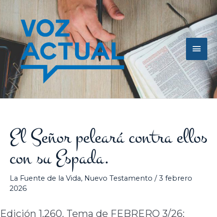
Ir
Men
al
contenido
princ
El Señor peleará contra ellos
con su Espada.
La Fuente de la Vida
,
Nuevo Testamento
/
3 febrero
2026
Edición 1.260. Tema de FEBRERO 3/26: