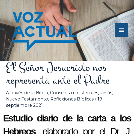
Ir
Men
al
contenido
princ
El Señor Jesucristo nos
representa ante el Padre
A través de la Biblia
,
Consejos ministeriales
,
Jesús
,
Nuevo Testamento
,
Reflexiones Bíblicas
/
19
septiembre 2021
Estudio diario de la carta a los
Hebreos
, elaborado por el Dr. J.