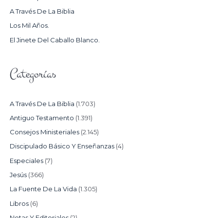
O
A Través De La Biblia
R
Los Mil Años.
:
El Jinete Del Caballo Blanco.
Categorías
A Través De La Biblia
(1.703)
Antiguo Testamento
(1.391)
Consejos Ministeriales
(2.145)
Discipulado Básico Y Enseñanzas
(4)
Especiales
(7)
Jesús
(366)
La Fuente De La Vida
(1.305)
Libros
(6)
Notas Y Editoriales
(2)