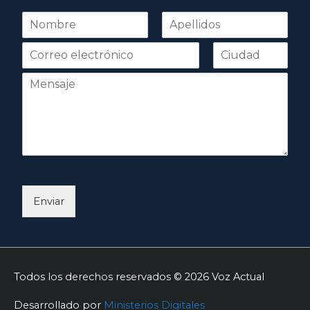
N
o
Nombre
Apellidos
m
b
r
e
*
Enviar
Todos los derechos reservados © 2026
Voz Actual
Desarrollado por
Ministerios Digitales