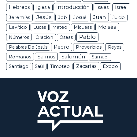
Hebreos
Introducción
Isaias
Israel
Iglesia
Jesús
Juan
Jeremías
Job
Josué
Juicio
Moisés
Levítico
Lucas
Mateo
Miqueas
Pablo
Números
Oración
Oseas
Pedro
Proverbios
Palabras De Jesús
Reyes
Salomón
Romanos
Salmos
Samuel
Zacarías
Éxodo
Santiago
Saúl
Timoteo