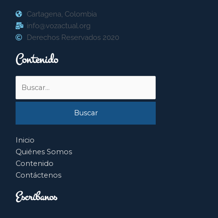
Cartagena, Colombia
info@vozactual.org
Derechos Reservados 2020
Contenido
Buscar
por:
Inicio
Quiénes Somos
Contenido
Contáctenos
Escríbanos