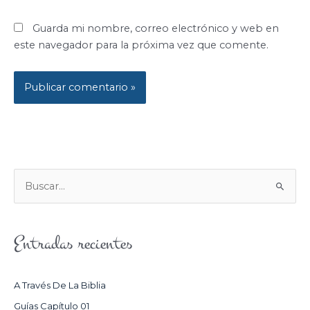
Guarda mi nombre, correo electrónico y web en
este navegador para la próxima vez que comente.
B
U
S
Entradas recientes
C
A
R
A Través De La Biblia
P
Guías Capítulo 01