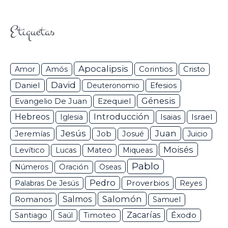
Etiquetas
Apocalipsis
Corintios
Amor
Amós
Cristo
David
Daniel
Efesios
Deuteronomio
Génesis
Ezequiel
Evangelio De Juan
Hebreos
Introducción
Isaias
Israel
Iglesia
Jesús
Juan
Jeremías
Job
Josué
Juicio
Moisés
Levítico
Lucas
Mateo
Miqueas
Pablo
Números
Oración
Oseas
Pedro
Proverbios
Palabras De Jesús
Reyes
Salomón
Romanos
Salmos
Samuel
Zacarías
Éxodo
Santiago
Saúl
Timoteo