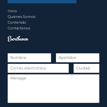
Inicio
Quiénes Somos
Contenido
Contáctenos
Escríbanos
N
o
Nombre
Apellidos
m
b
r
e
*