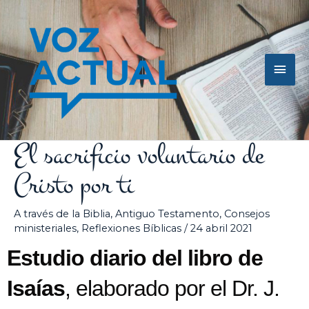
Ir
Men
al
contenido
princ
El sacrificio voluntario de
Cristo por ti
A través de la Biblia
,
Antiguo Testamento
,
Consejos
ministeriales
,
Reflexiones Bíblicas
/
24 abril 2021
Estudio diario del libro de
Isaías
, elaborado por el Dr. J.