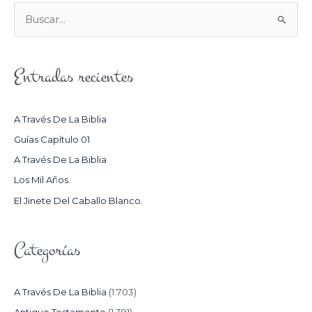
B
U
S
Entradas recientes
C
A
R
A Través De La Biblia
P
Guías Capítulo 01
O
A Través De La Biblia
R
Los Mil Años.
:
El Jinete Del Caballo Blanco.
Categorías
A Través De La Biblia
(1.703)