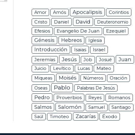
Apocalipsis
Corintios
Amor
Amós
David
Daniel
Cristo
Deuteronomio
Efesios
Ezequiel
Evangelio De Juan
Génesis
Hebreos
Iglesia
Introducción
Isaias
Israel
Jesús
Juan
Jeremías
Job
Josué
Juicio
Levítico
Lucas
Mateo
Moisés
Miqueas
Números
Oración
Pablo
Oseas
Palabras De Jesús
Pedro
Proverbios
Romanos
Reyes
Salomón
Salmos
Samuel
Santiago
Zacarías
Éxodo
Saúl
Timoteo