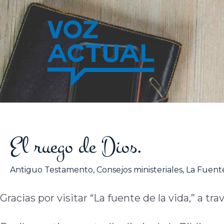
Ir
al
contenido
El ruego de Dios.
Antiguo Testamento
,
Consejos ministeriales
,
La Fuente
Gracias por visitar “La fuente de la vida,” a tra