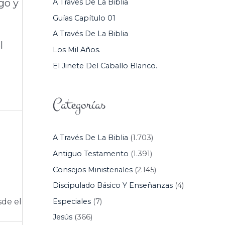
go y
A Través De La Biblia
P
Guías Capítulo 01
O
A Través De La Biblia
R
l
Los Mil Años.
:
El Jinete Del Caballo Blanco.
Categorías
A Través De La Biblia
(1.703)
Antiguo Testamento
(1.391)
Consejos Ministeriales
(2.145)
Discipulado Básico Y Enseñanzas
(4)
Especiales
(7)
sde el
Jesús
(366)