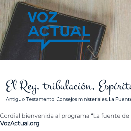
Ir
al
contenido
El Rey, tribulación, Espírit
Antiguo Testamento
,
Consejos ministeriales
,
La Fuente
Cordial bienvenida al programa “La fuente de la
VozActual
.org