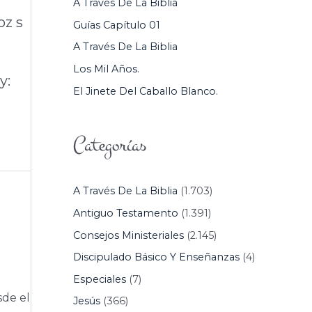
A Través De La Biblia
P
oz s
Guías Capítulo 01
O
A Través De La Biblia
R
Los Mil Años.
:
y:
El Jinete Del Caballo Blanco.
Categorías
A Través De La Biblia
(1.703)
Antiguo Testamento
(1.391)
Consejos Ministeriales
(2.145)
Discipulado Básico Y Enseñanzas
(4)
Especiales
(7)
sde el
Jesús
(366)