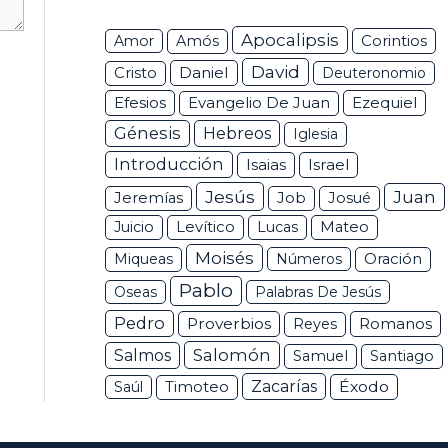
Apocalipsis
Corintios
Amor
Amós
David
Daniel
Cristo
Deuteronomio
Efesios
Ezequiel
Evangelio De Juan
Génesis
Hebreos
Iglesia
Introducción
Isaias
Israel
Jesús
Juan
Jeremías
Job
Josué
Juicio
Levítico
Lucas
Mateo
Moisés
Miqueas
Números
Oración
Pablo
Oseas
Palabras De Jesús
Pedro
Proverbios
Romanos
Reyes
Salomón
Salmos
Samuel
Santiago
Zacarías
Éxodo
Saúl
Timoteo