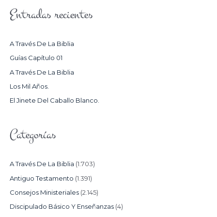
S
Entradas recientes
C
A
R
A Través De La Biblia
P
Guías Capítulo 01
O
A Través De La Biblia
R
Los Mil Años.
:
El Jinete Del Caballo Blanco.
Categorías
A Través De La Biblia
(1.703)
Antiguo Testamento
(1.391)
Consejos Ministeriales
(2.145)
Discipulado Básico Y Enseñanzas
(4)