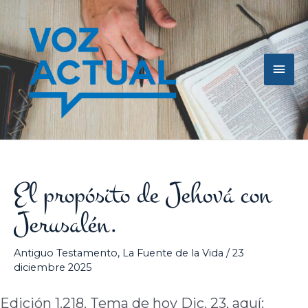
Ir
Men
al
contenido
princ
El propósito de Jehová con
Jerusalén.
Antiguo Testamento
,
La Fuente de la Vida
/
23
diciembre 2025
Edición 1.218. Tema de hoy Dic. 23, aquí: