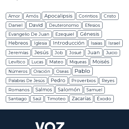
Apocalipsis
Corintios
Amor
Amós
Cristo
David
Daniel
Efesios
Deuteronomio
Génesis
Ezequiel
Evangelio De Juan
Hebreos
Introducción
Isaias
Israel
Iglesia
Jesús
Juan
Jeremías
Job
Josué
Juicio
Moisés
Levítico
Lucas
Mateo
Miqueas
Pablo
Números
Oración
Oseas
Pedro
Proverbios
Palabras De Jesús
Reyes
Salomón
Romanos
Salmos
Samuel
Zacarías
Éxodo
Santiago
Saúl
Timoteo