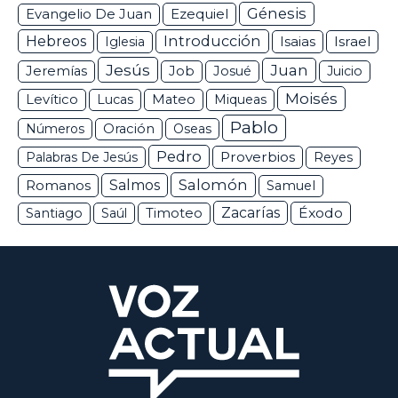
Génesis
Ezequiel
Evangelio De Juan
Hebreos
Introducción
Isaias
Israel
Iglesia
Jesús
Juan
Jeremías
Job
Josué
Juicio
Moisés
Levítico
Lucas
Mateo
Miqueas
Pablo
Números
Oración
Oseas
Pedro
Proverbios
Palabras De Jesús
Reyes
Salomón
Romanos
Salmos
Samuel
Zacarías
Éxodo
Santiago
Saúl
Timoteo