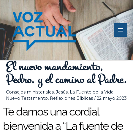
Ir
Men
al
contenido
princ
El nuevo mandamiento,
Pedro, y el camino al Padre.
Consejos ministeriales
,
Jesús
,
La Fuente de la Vida
,
Nuevo Testamento
,
Reflexiones Bíblicas
/
22 mayo 2023
Te damos una cordial
bienvenida a “La fuente de