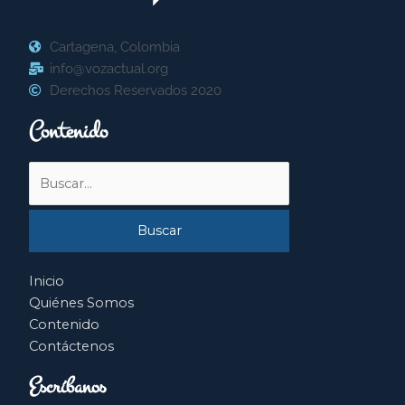
Cartagena, Colombia
info@vozactual.org
Derechos Reservados 2020
Contenido
Buscar
por:
Inicio
Quiénes Somos
Contenido
Contáctenos
Escríbanos