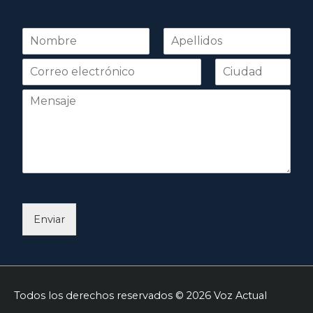
N
o
Nombre
Apellidos
m
b
r
e
*
Enviar
Todos los derechos reservados © 2026
Voz Actual