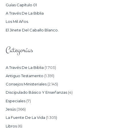
P
Guías Capítulo 01
O
A Través De La Biblia
R
Los Mil Años.
:
El Jinete Del Caballo Blanco.
Categorías
A Través De La Biblia
(1.703)
Antiguo Testamento
(1.391)
Consejos Ministeriales
(2.145)
Discipulado Básico Y Enseñanzas
(4)
Especiales
(7)
Jesús
(366)
La Fuente De La Vida
(1.305)
Libros
(6)