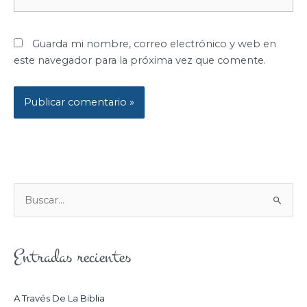
electrónico*
Guarda mi nombre, correo electrónico y web en
este navegador para la próxima vez que comente.
B
U
S
Entradas recientes
C
A
R
A Través De La Biblia