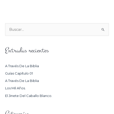
B
U
S
Entradas recientes
C
A
R
A Través De La Biblia
P
Guías Capítulo 01
O
A Través De La Biblia
R
Los Mil Años.
:
El Jinete Del Caballo Blanco.
Categorías