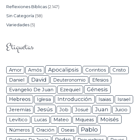
Reflexiones Bíblicas
(2.147)
Sin Categoría
(58)
Variedades
(5)
Etiquetas
Apocalipsis
Corintios
Amor
Amós
Cristo
David
Daniel
Efesios
Deuteronomio
Génesis
Ezequiel
Evangelio De Juan
Hebreos
Introducción
Isaias
Israel
Iglesia
Jesús
Juan
Jeremías
Job
Josué
Juicio
Moisés
Levítico
Lucas
Mateo
Miqueas
Pablo
Números
Oración
Oseas
Pedro
Proverbios