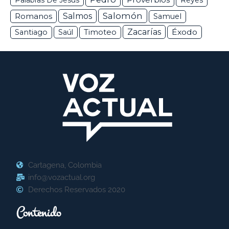
Palabras De Jesús
Reyes
Salomón
Romanos
Salmos
Samuel
Zacarías
Éxodo
Santiago
Saúl
Timoteo
Cartagena, Colombia
info@vozactual.org
Derechos Reservados 2020
Contenido