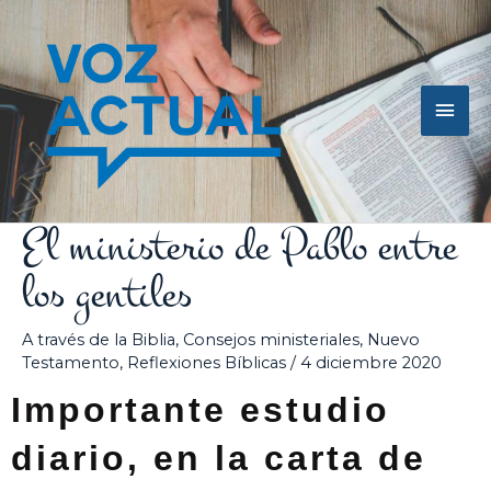
Ir
Men
al
contenido
princ
El ministerio de Pablo entre
los gentiles
A través de la Biblia
,
Consejos ministeriales
,
Nuevo
Testamento
,
Reflexiones Bíblicas
/
4 diciembre 2020
Importante estudio
diario, en la carta de