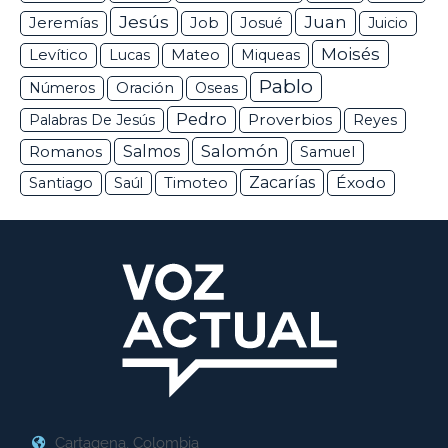
Jesús
Juan
Jeremías
Job
Josué
Juicio
Moisés
Levítico
Lucas
Mateo
Miqueas
Pablo
Números
Oración
Oseas
Pedro
Proverbios
Palabras De Jesús
Reyes
Salomón
Romanos
Salmos
Samuel
Zacarías
Éxodo
Santiago
Saúl
Timoteo
Cartagena, Colombia