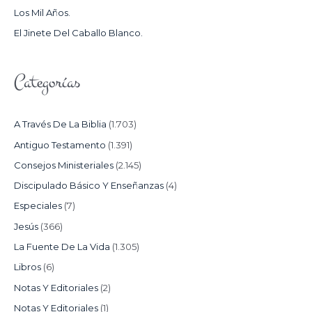
Los Mil Años.
:
El Jinete Del Caballo Blanco.
Categorías
A Través De La Biblia
(1.703)
Antiguo Testamento
(1.391)
Consejos Ministeriales
(2.145)
Discipulado Básico Y Enseñanzas
(4)
Especiales
(7)
Jesús
(366)
La Fuente De La Vida
(1.305)
Libros
(6)
Notas Y Editoriales
(2)
Notas Y Editoriales
(1)