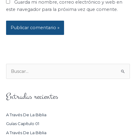
Guarda mi nombre, correo electrónico y web en
este navegador para la próxima vez que comente.
B
U
S
Entradas recientes
C
A
R
A Través De La Biblia
P
Guías Capítulo 01
O
A Través De La Biblia
R