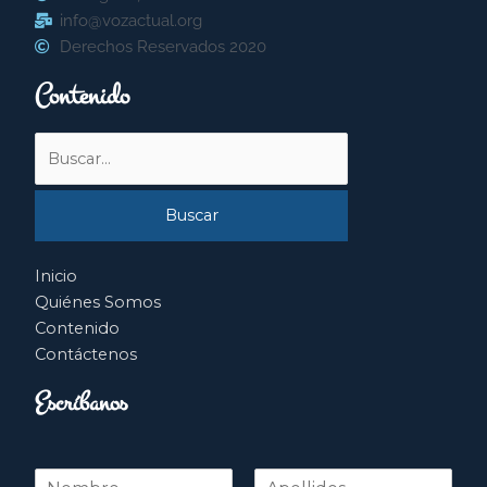
info@vozactual.org
Derechos Reservados 2020
Contenido
Buscar
por:
Inicio
Quiénes Somos
Contenido
Contáctenos
Escríbanos
N