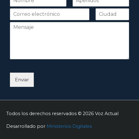
o
Nombre
Apellidos
m
b
r
e
*
Enviar
Todos los derechos reservados © 2026
Voz Actual
Desarrollado por
Ministerios Digitales