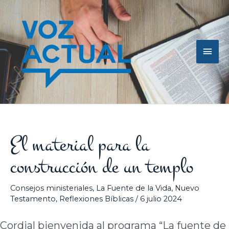
Ir
Men
al
contenido
princ
El material para la
construcción de un templo
Consejos ministeriales
,
La Fuente de la Vida
,
Nuevo
Testamento
,
Reflexiones Bíblicas
/
6 julio 2024
Cordial bienvenida al programa “La fuente de