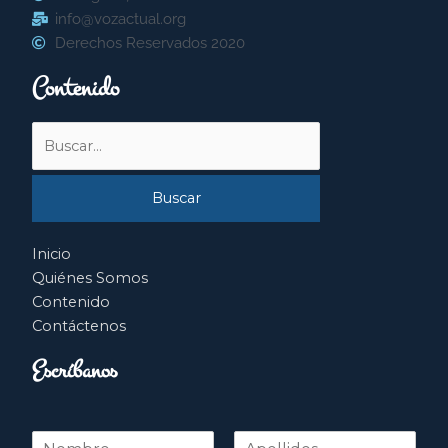
info@vozactual.org
Derechos Reservados 2020
Contenido
Buscar
por:
Inicio
Quiénes Somos
Contenido
Contáctenos
Escríbanos
N