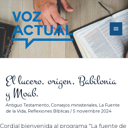
Ir
Men
al
contenido
princ
El lucero, origen, Babilonia
y Moab.
Antiguo Testamento
,
Consejos ministeriales
,
La Fuente
de la Vida
,
Reflexiones Bíblicas
/
5 noviembre 2024
Cordial bienvenida al programa “La fuente de