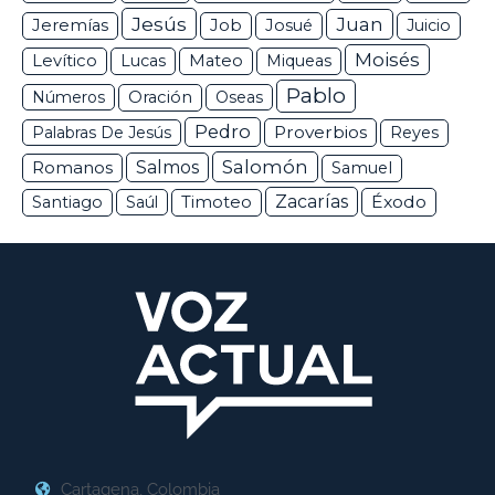
Jesús
Juan
Jeremías
Job
Josué
Juicio
Moisés
Levítico
Lucas
Mateo
Miqueas
Pablo
Números
Oración
Oseas
Pedro
Proverbios
Palabras De Jesús
Reyes
Salomón
Romanos
Salmos
Samuel
Zacarías
Éxodo
Santiago
Saúl
Timoteo
Cartagena, Colombia