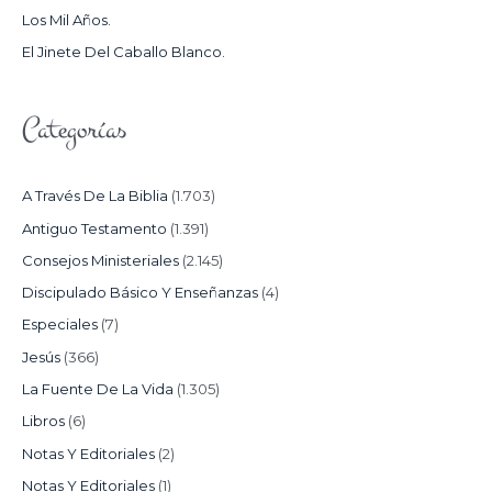
Los Mil Años.
:
El Jinete Del Caballo Blanco.
Categorías
A Través De La Biblia
(1.703)
Antiguo Testamento
(1.391)
Consejos Ministeriales
(2.145)
Discipulado Básico Y Enseñanzas
(4)
Especiales
(7)
Jesús
(366)
La Fuente De La Vida
(1.305)
Libros
(6)
Notas Y Editoriales
(2)
Notas Y Editoriales
(1)