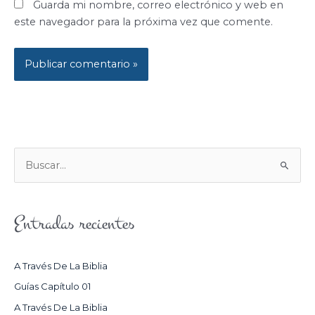
Guarda mi nombre, correo electrónico y web en
este navegador para la próxima vez que comente.
B
U
S
Entradas recientes
C
A
R
A Través De La Biblia
P
Guías Capítulo 01
O
A Través De La Biblia
R