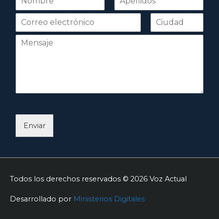
o
Nombre
Apellidos
m
b
r
e
*
Enviar
Todos los derechos reservados © 2026
Voz Actual
Desarrollado por
Ministerios Digitales