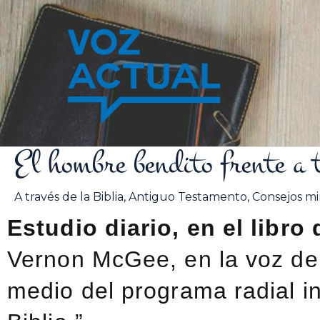
Ir
al
contenido
El hombre bendito frente a t
A través de la Biblia
,
Antiguo Testamento
,
Consejos min
Estudio diario, en el libro
Vernon McGee, en la voz de
medio del programa radial in