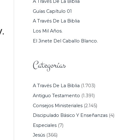
A Través De La Biblia
P
Guías Capítulo 01
O
A Través De La Biblia
R
y.
Los Mil Años.
:
El Jinete Del Caballo Blanco.
Categorías
A Través De La Biblia
(1.703)
Antiguo Testamento
(1.391)
Consejos Ministeriales
(2.145)
Discipulado Básico Y Enseñanzas
(4)
Especiales
(7)
Jesús
(366)