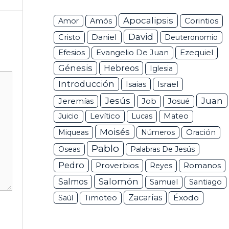
Apocalipsis
Corintios
Amor
Amós
David
Daniel
Cristo
Deuteronomio
Efesios
Ezequiel
Evangelio De Juan
Génesis
Hebreos
Iglesia
Introducción
Isaias
Israel
Jesús
Juan
Jeremías
Job
Josué
Juicio
Levítico
Lucas
Mateo
Moisés
Miqueas
Números
Oración
Pablo
Oseas
Palabras De Jesús
Pedro
Proverbios
Romanos
Reyes
Salomón
Salmos
Samuel
Santiago
Zacarías
Éxodo
Saúl
Timoteo