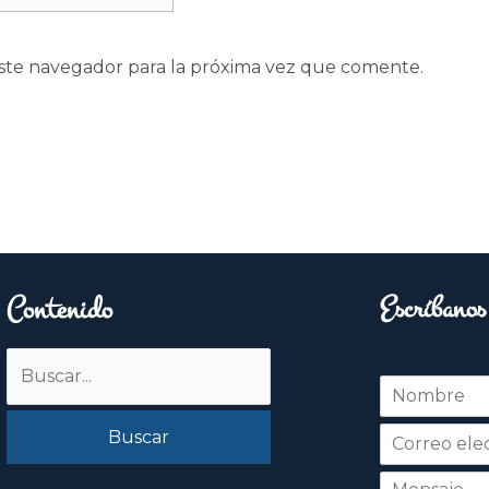
ste navegador para la próxima vez que comente.
Contenido
Escríbanos
Buscar
N
por:
o
Nombre
m
b
r