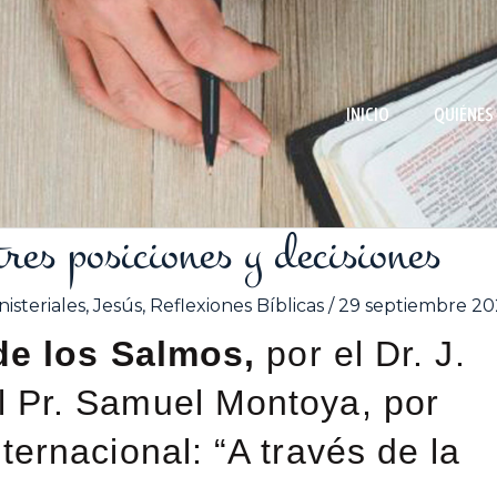
INICIO
QUIÉNES
res posiciones y decisiones
isteriales
,
Jesús
,
Reflexiones Bíblicas
/
29 septiembre 2
 de los Salmos,
por el Dr. J.
l Pr. Samuel Montoya, por
ternacional: “A través de la