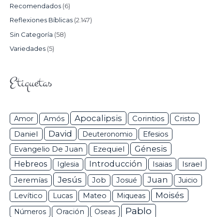
Recomendados
(6)
Reflexiones Bíblicas
(2.147)
Sin Categoría
(58)
Variedades
(5)
Etiquetas
Apocalipsis
Corintios
Amor
Amós
Cristo
David
Daniel
Efesios
Deuteronomio
Génesis
Ezequiel
Evangelio De Juan
Hebreos
Introducción
Isaias
Israel
Iglesia
Jesús
Juan
Jeremías
Job
Josué
Juicio
Moisés
Levítico
Lucas
Mateo
Miqueas
Pablo
Números
Oración
Oseas