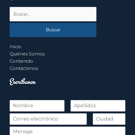
Buscar
por:
Inicio
Quiénes Somos
Contenido
Contáctenos
Escríbanos
N
o
Nombre
Apellidos
m
b
r
e