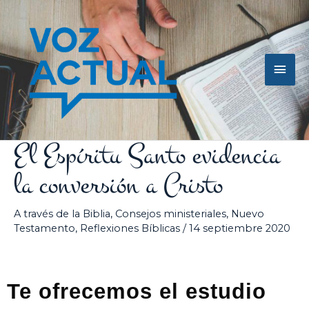
Ir
Men
al
contenido
princ
El Espíritu Santo evidencia
la conversión a Cristo
A través de la Biblia
,
Consejos ministeriales
,
Nuevo
Testamento
,
Reflexiones Bíblicas
/
14 septiembre 2020
Te ofrecemos el estudio