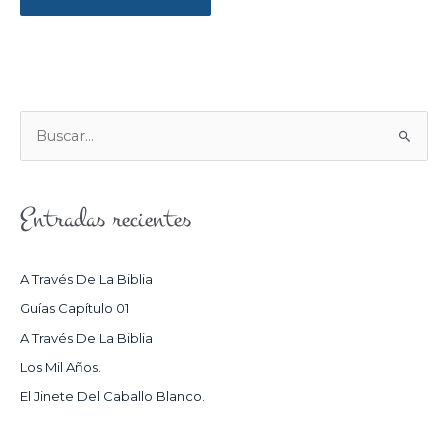
B
U
S
Entradas recientes
C
A
R
A Través De La Biblia
P
Guías Capítulo 01
O
A Través De La Biblia
R
Los Mil Años.
:
El Jinete Del Caballo Blanco.