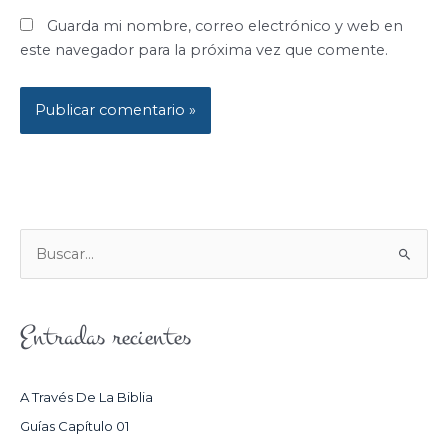
Guarda mi nombre, correo electrónico y web en
este navegador para la próxima vez que comente.
B
U
S
Entradas recientes
C
A
R
A Través De La Biblia
P
Guías Capítulo 01
O