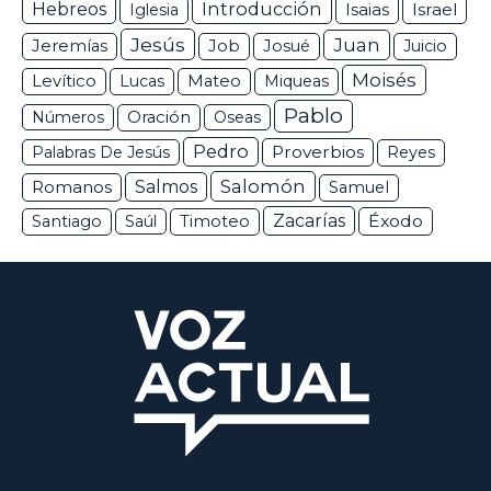
Hebreos
Introducción
Isaias
Israel
Iglesia
Jesús
Juan
Jeremías
Job
Josué
Juicio
Moisés
Levítico
Lucas
Mateo
Miqueas
Pablo
Números
Oración
Oseas
Pedro
Proverbios
Palabras De Jesús
Reyes
Salomón
Romanos
Salmos
Samuel
Zacarías
Éxodo
Santiago
Saúl
Timoteo