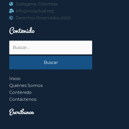
Cartagena, Colombia
info@vozactual.org
Derechos Reservados 2020
Contenido
Buscar
por:
Inicio
Quiénes Somos
Contenido
Contáctenos
Escríbanos