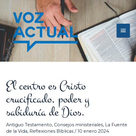
Ir
Men
al
contenido
princ
El centro es Cristo
crucificado, poder y
sabiduría de Dios.
Antiguo Testamento
,
Consejos ministeriales
,
La Fuente
de la Vida
,
Reflexiones Bíblicas
/
10 enero 2024