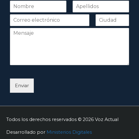
N
o
Nombre
Apellidos
m
b
r
e
*
Enviar
Todos los derechos reservados © 2026
Voz Actual
Desarrollado por
Ministerios Digitales