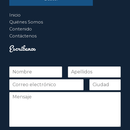
Inicio
Quiénes Somos
Contenido
Contáctenos
Escríbanos
N
o
Nombre
Apellidos
m
b
r
e
*