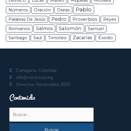
Levítico
Lucas
Mateo
Miqueas
Pablo
Números
Oración
Oseas
Pedro
Proverbios
Palabras De Jesús
Reyes
Salomón
Romanos
Salmos
Samuel
Zacarías
Éxodo
Santiago
Saúl
Timoteo
Cartagena, Colombia
info@vozactual.org
Derechos Reservados 2020
Contenido
Buscar
por: