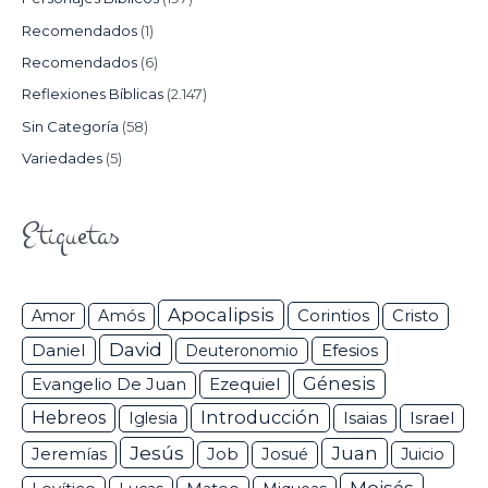
Recomendados
(1)
Recomendados
(6)
Reflexiones Bíblicas
(2.147)
Sin Categoría
(58)
Variedades
(5)
Etiquetas
Apocalipsis
Corintios
Amor
Amós
Cristo
David
Daniel
Efesios
Deuteronomio
Génesis
Ezequiel
Evangelio De Juan
Hebreos
Introducción
Isaias
Israel
Iglesia
Jesús
Juan
Jeremías
Job
Josué
Juicio
Moisés