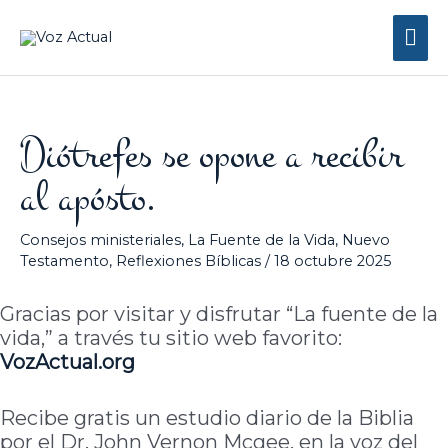
Ir
Me
al
contenido
prin
Diótrefes se opone a recibir
al apósto.
Consejos ministeriales
,
La Fuente de la Vida
,
Nuevo
Testamento
,
Reflexiones Bíblicas
/
18 octubre 2025
Gracias por visitar y disfrutar “La fuente de la
vida,” a través tu sitio web favorito:
VozActual.org
Recibe gratis un estudio diario de la Biblia
por el Dr. John Vernon Mcgee, en la voz del