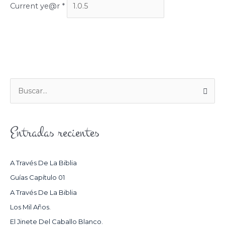
Current ye@r
*
B
U
S
Entradas recientes
C
A
R
A Través De La Biblia
P
Guías Capítulo 01
O
A Través De La Biblia
R
Los Mil Años.
:
El Jinete Del Caballo Blanco.