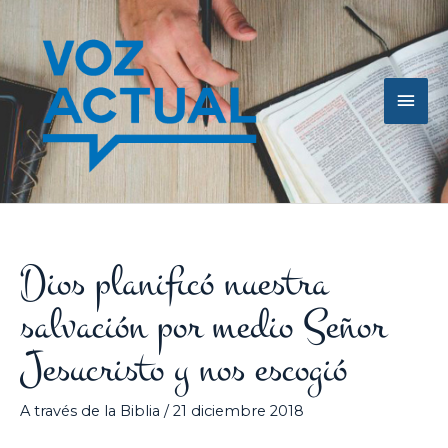
Ir
Men
al
contenido
princ
Dios planificó nuestra
salvación por medio Señor
Jesucristo y nos escogió
A través de la Biblia
/
21 diciembre 2018