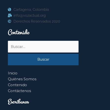
Cartagena, Colombia
info@vozactual.org
Derechos Reservados 2020
Contenido
Buscar
por:
Inicio
Quiénes Somos
Contenido
Contáctenos
Escríbanos