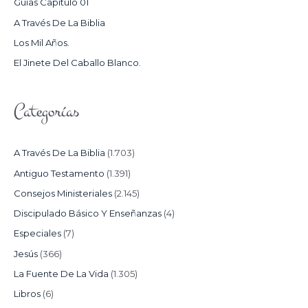
Guías Capítulo 01
O
A Través De La Biblia
R
Los Mil Años.
:
El Jinete Del Caballo Blanco.
Categorías
A Través De La Biblia
(1.703)
Antiguo Testamento
(1.391)
Consejos Ministeriales
(2.145)
Discipulado Básico Y Enseñanzas
(4)
Especiales
(7)
Jesús
(366)
La Fuente De La Vida
(1.305)
Libros
(6)