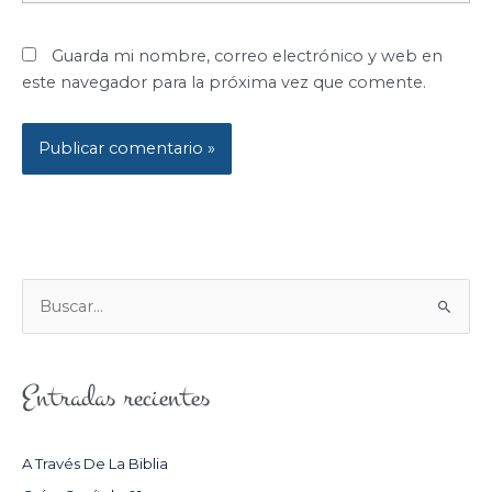
Guarda mi nombre, correo electrónico y web en
este navegador para la próxima vez que comente.
B
U
S
Entradas recientes
C
A
R
A Través De La Biblia
P