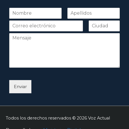
N
o
Nombre
Apellidos
m
b
r
e
*
Enviar
Todos los derechos reservados © 2026
Voz Actual