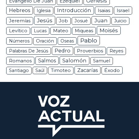
Génesis
Ezequiel
Evangelio De Juan
Hebreos
Introducción
Isaias
Israel
Iglesia
Jesús
Juan
Jeremías
Job
Josué
Juicio
Moisés
Levítico
Lucas
Mateo
Miqueas
Pablo
Números
Oración
Oseas
Pedro
Proverbios
Palabras De Jesús
Reyes
Salomón
Romanos
Salmos
Samuel
Zacarías
Éxodo
Santiago
Saúl
Timoteo