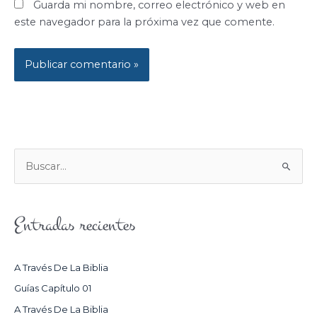
Guarda mi nombre, correo electrónico y web en
este navegador para la próxima vez que comente.
B
U
S
Entradas recientes
C
A
R
A Través De La Biblia
P
Guías Capítulo 01
O
A Través De La Biblia
R