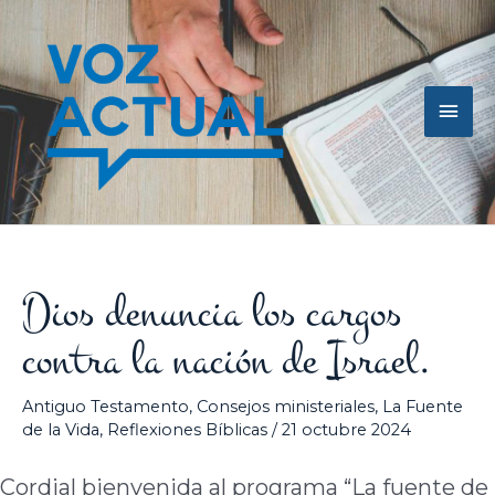
Ir
Men
al
contenido
princ
Dios denuncia los cargos
contra la nación de Israel.
Antiguo Testamento
,
Consejos ministeriales
,
La Fuente
de la Vida
,
Reflexiones Bíblicas
/
21 octubre 2024
Cordial bienvenida al programa “La fuente de