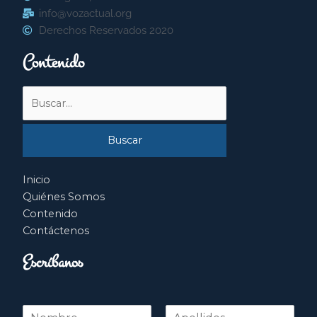
info@vozactual.org
Derechos Reservados 2020
Contenido
Buscar
por:
Inicio
Quiénes Somos
Contenido
Contáctenos
Escríbanos
N