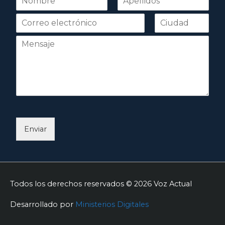
o
Nombre
Apellidos
m
b
r
e
*
Enviar
Todos los derechos reservados © 2026
Voz Actual
Desarrollado por
Ministerios Digitales