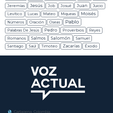
Jesús
Juan
Jeremías
Job
Josué
Juicio
Moisés
Levítico
Lucas
Mateo
Miqueas
Pablo
Números
Oración
Oseas
Pedro
Proverbios
Palabras De Jesús
Reyes
Salomón
Romanos
Salmos
Samuel
Zacarías
Éxodo
Santiago
Saúl
Timoteo
Cartagena, Colombia