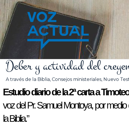
Ir
al
contenido
Deber y actividad del creye
A través de la Biblia
,
Consejos ministeriales
,
Nuevo Tes
Estudio diario de la 2ª carta a Timote
voz del Pr. Samuel Montoya, por medio de
la Biblia.”