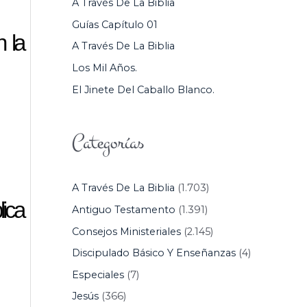
A Través De La Biblia
P
Guías Capítulo 01
O
 la
A Través De La Biblia
R
Los Mil Años.
:
El Jinete Del Caballo Blanco.
Categorías
A Través De La Biblia
(1.703)
lica
Antiguo Testamento
(1.391)
Consejos Ministeriales
(2.145)
Discipulado Básico Y Enseñanzas
(4)
Especiales
(7)
Jesús
(366)