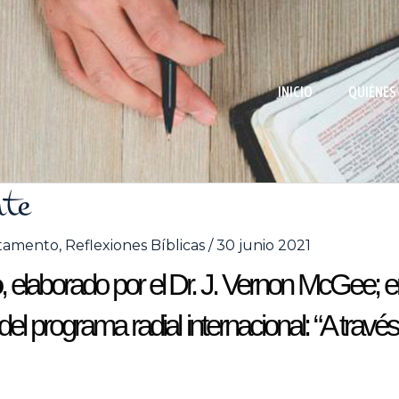
INICIO
QUIÉNES
nte
tamento
,
Reflexiones Bíblicas
/
30 junio 2021
o
, elaborado por el Dr. J. Vernon McGee; e
l programa radial internacional: “A travé