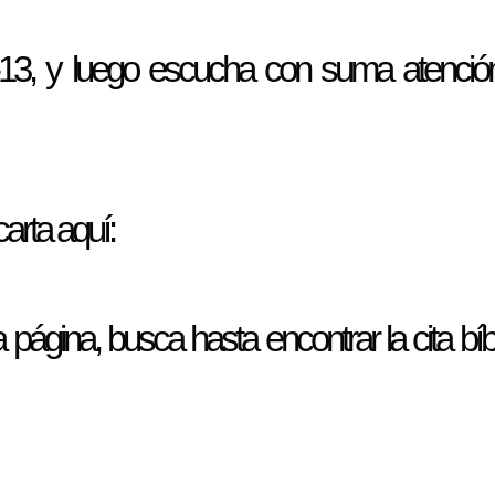
1-13, y luego escucha con suma atención
 carta aquí:
página, busca hasta encontrar la cita bíb