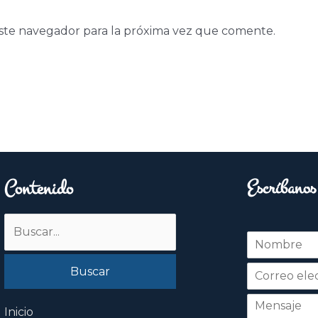
ste navegador para la próxima vez que comente.
Contenido
Escríbanos
Buscar
N
por:
o
Nombre
m
b
r
e
Inicio