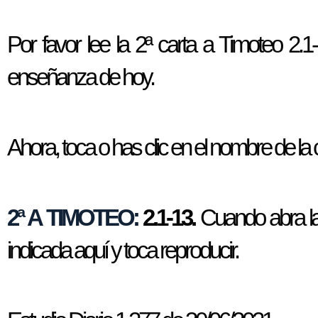
Por favor lee la 2ª carta a Timoteo 2.
enseñanza de hoy.
Ahora, toca o has clic en el nombre de la
2ª A TIMOTEO:
2.1-13.
Cuando abra la 
indicada aquí y toca reproducir.