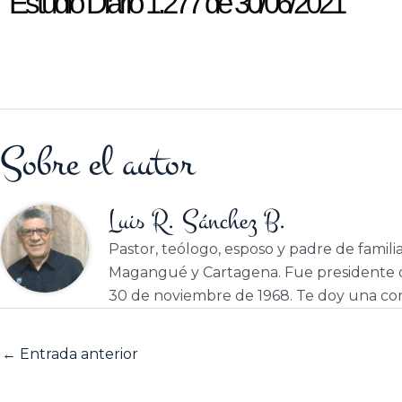
Estudio Diario 1.277 de 30/06/2021
Sobre el autor
Luis R. Sánchez B.
Pastor, teólogo, esposo y padre de famili
Magangué y Cartagena. Fue presidente d
30 de noviembre de 1968. Te doy una cor
←
Entrada anterior