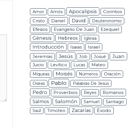
Apocalipsis
Corintios
Amor
Amós
David
Daniel
Cristo
Deuteronomio
Efesios
Ezequiel
Evangelio De Juan
Génesis
Hebreos
Iglesia
Introducción
Isaias
Israel
Jesús
Juan
Jeremías
Job
Josué
Juicio
Levítico
Lucas
Mateo
Moisés
Miqueas
Números
Oración
Pablo
Oseas
Palabras De Jesús
Pedro
Proverbios
Romanos
Reyes
Salomón
Salmos
Samuel
Santiago
Zacarías
Éxodo
Saúl
Timoteo