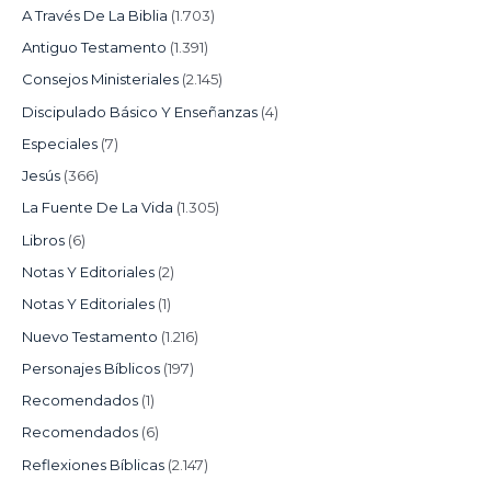
A Través De La Biblia
(1.703)
Antiguo Testamento
(1.391)
Consejos Ministeriales
(2.145)
Discipulado Básico Y Enseñanzas
(4)
Especiales
(7)
Jesús
(366)
La Fuente De La Vida
(1.305)
Libros
(6)
Notas Y Editoriales
(2)
Notas Y Editoriales
(1)
Nuevo Testamento
(1.216)
Personajes Bíblicos
(197)
Recomendados
(1)
Recomendados
(6)
Reflexiones Bíblicas
(2.147)