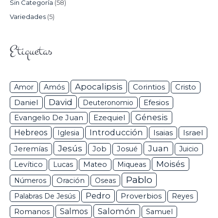
Sin Categoría
(58)
Variedades
(5)
Etiquetas
Apocalipsis
Corintios
Amor
Amós
Cristo
David
Daniel
Efesios
Deuteronomio
Génesis
Ezequiel
Evangelio De Juan
Hebreos
Introducción
Isaias
Israel
Iglesia
Jesús
Juan
Jeremías
Job
Josué
Juicio
Moisés
Levítico
Lucas
Mateo
Miqueas
Pablo
Números
Oración
Oseas
Pedro
Proverbios
Palabras De Jesús
Reyes
Salomón
Romanos
Salmos
Samuel