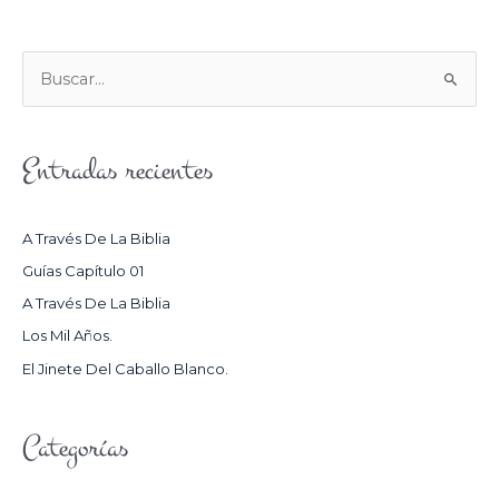
B
U
S
Entradas recientes
C
A
R
A Través De La Biblia
P
Guías Capítulo 01
O
A Través De La Biblia
R
Los Mil Años.
:
El Jinete Del Caballo Blanco.
Categorías