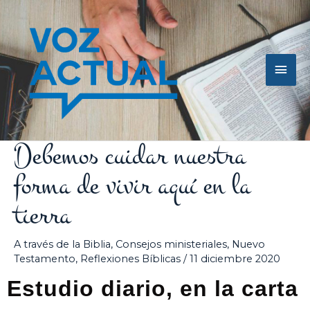
Ir
Men
al
contenido
princ
Debemos cuidar nuestra
forma de vivir aquí en la
tierra
A través de la Biblia
,
Consejos ministeriales
,
Nuevo
Testamento
,
Reflexiones Bíblicas
/
11 diciembre 2020
Estudio diario, en la carta