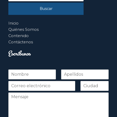
Inicio
Quiénes Somos
Contenido
Contáctenos
Escríbanos
N
o
Nombre
Apellidos
m
b
r
e
*