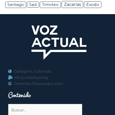
Zacarías
Éxodo
Santiago
Saúl
Timoteo
Cartagena, Colombia
info@vozactual.org
Derechos Reservados 2020
Contenido
Buscar
por: