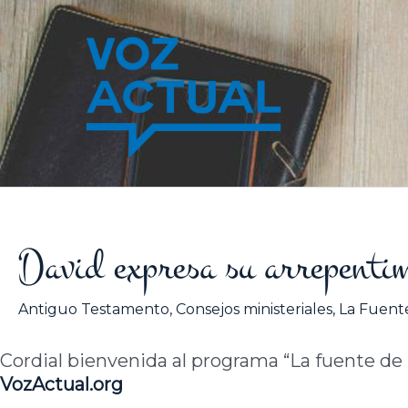
Ir
al
contenido
David expresa su arrepenti
Antiguo Testamento
,
Consejos ministeriales
,
La Fuente
Cordial bienvenida al programa “La fuente de la
VozActual.org