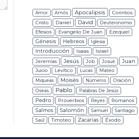
Apocalipsis
Corintios
Amor
Amós
David
Daniel
Cristo
Deuteronomio
Efesios
Ezequiel
Evangelio De Juan
Génesis
Hebreos
Iglesia
Introducción
Isaias
Israel
Jesús
Juan
Jeremías
Job
Josué
Juicio
Levítico
Lucas
Mateo
Moisés
Miqueas
Números
Oración
Pablo
Oseas
Palabras De Jesús
Pedro
Proverbios
Romanos
Reyes
Salomón
Salmos
Samuel
Santiago
Zacarías
Éxodo
Saúl
Timoteo