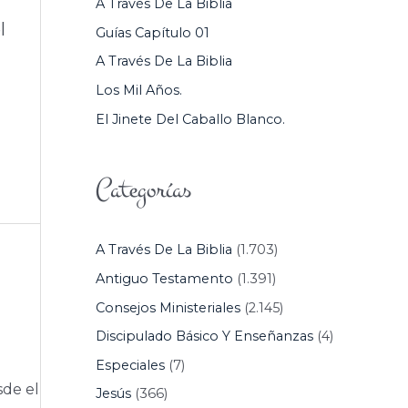
A Través De La Biblia
P
l
Guías Capítulo 01
O
A Través De La Biblia
R
Los Mil Años.
:
El Jinete Del Caballo Blanco.
Categorías
A Través De La Biblia
(1.703)
Antiguo Testamento
(1.391)
Consejos Ministeriales
(2.145)
Discipulado Básico Y Enseñanzas
(4)
Especiales
(7)
sde el
Jesús
(366)