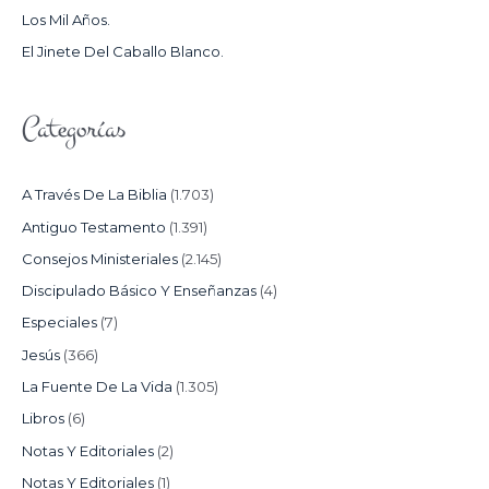
Los Mil Años.
:
El Jinete Del Caballo Blanco.
Categorías
A Través De La Biblia
(1.703)
Antiguo Testamento
(1.391)
Consejos Ministeriales
(2.145)
Discipulado Básico Y Enseñanzas
(4)
Especiales
(7)
Jesús
(366)
La Fuente De La Vida
(1.305)
Libros
(6)
Notas Y Editoriales
(2)
Notas Y Editoriales
(1)