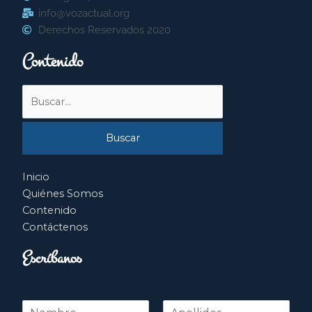
info@vozactual.org
Derechos Reservados 2020
Contenido
Buscar
por:
Inicio
Quiénes Somos
Contenido
Contáctenos
Escríbanos
N