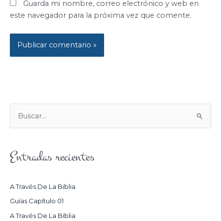
Guarda mi nombre, correo electrónico y web en
este navegador para la próxima vez que comente.
B
U
S
Entradas recientes
C
A
R
A Través De La Biblia
P
Guías Capítulo 01
O
A Través De La Biblia
R