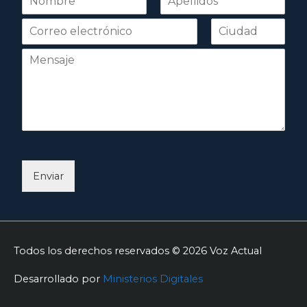
o
Nombre
Apellidos
m
b
r
e
*
Enviar
Todos los derechos reservados © 2026
Voz Actual
Desarrollado por
Ministerios Digitales