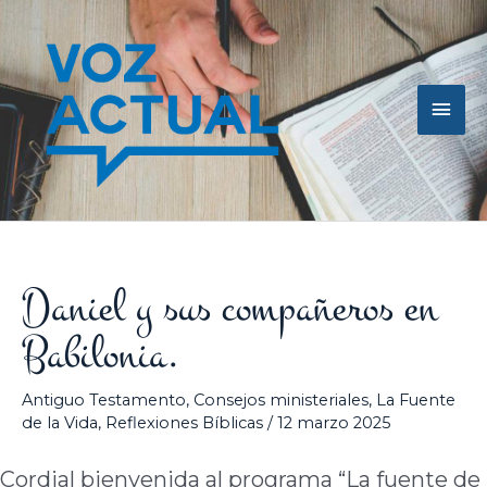
Ir
Men
al
contenido
princ
Daniel y sus compañeros en
Babilonia.
Antiguo Testamento
,
Consejos ministeriales
,
La Fuente
de la Vida
,
Reflexiones Bíblicas
/
12 marzo 2025
Cordial bienvenida al programa “La fuente de