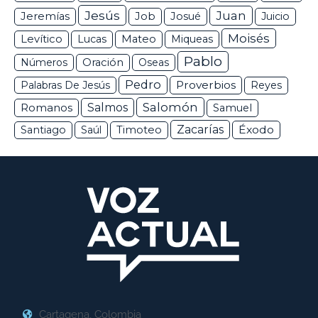
Jesús
Juan
Jeremías
Job
Josué
Juicio
Moisés
Levítico
Lucas
Mateo
Miqueas
Pablo
Números
Oración
Oseas
Pedro
Proverbios
Palabras De Jesús
Reyes
Salomón
Romanos
Salmos
Samuel
Zacarías
Éxodo
Santiago
Saúl
Timoteo
Cartagena, Colombia