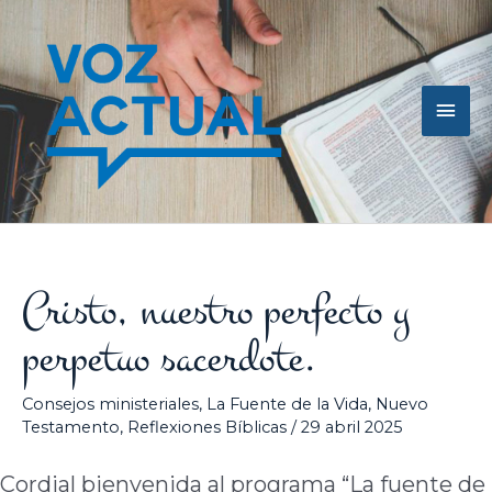
Ir
Men
al
contenido
princ
Cristo, nuestro perfecto y
perpetuo sacerdote.
Consejos ministeriales
,
La Fuente de la Vida
,
Nuevo
Testamento
,
Reflexiones Bíblicas
/
29 abril 2025
Cordial bienvenida al programa “La fuente de