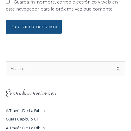
Guarda mi nombre, correo electrónico y web en
este navegador para la próxima vez que comente.
B
U
S
Entradas recientes
C
A
R
A Través De La Biblia
P
Guías Capítulo 01
O
A Través De La Biblia
R