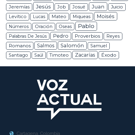
Jesús
Juan
Jeremías
Job
Josué
Juicio
Moisés
Levítico
Lucas
Mateo
Miqueas
Pablo
Números
Oración
Oseas
Pedro
Proverbios
Palabras De Jesús
Reyes
Salomón
Romanos
Salmos
Samuel
Zacarías
Éxodo
Santiago
Saúl
Timoteo
Cartagena, Colombia