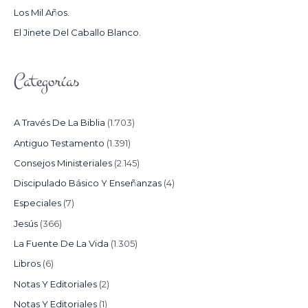
Los Mil Años.
:
El Jinete Del Caballo Blanco.
Categorías
A Través De La Biblia
(1.703)
Antiguo Testamento
(1.391)
Consejos Ministeriales
(2.145)
Discipulado Básico Y Enseñanzas
(4)
Especiales
(7)
Jesús
(366)
La Fuente De La Vida
(1.305)
Libros
(6)
Notas Y Editoriales
(2)
Notas Y Editoriales
(1)