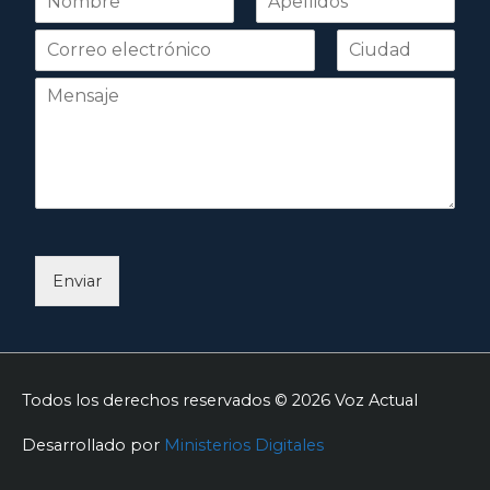
o
Nombre
Apellidos
m
b
r
e
*
Enviar
Todos los derechos reservados © 2026
Voz Actual
Desarrollado por
Ministerios Digitales