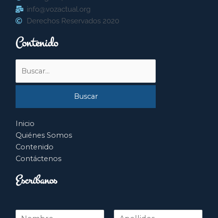
info@vozactual.org
Derechos Reservados 2020
Contenido
Buscar
por:
Inicio
Quiénes Somos
Contenido
Contáctenos
Escríbanos
N