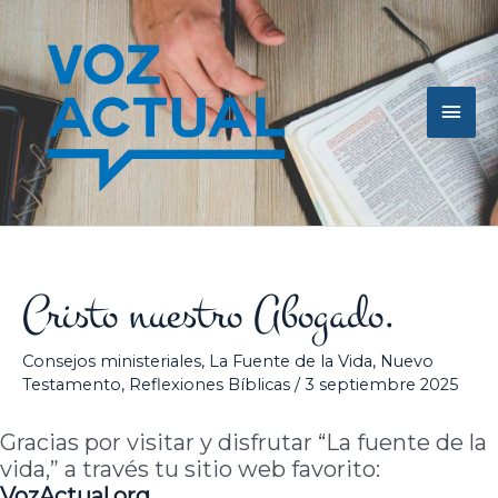
Ir
Men
al
contenido
princ
Cristo nuestro Abogado.
Consejos ministeriales
,
La Fuente de la Vida
,
Nuevo
Testamento
,
Reflexiones Bíblicas
/
3 septiembre 2025
Gracias por visitar y disfrutar “La fuente de la
vida,” a través tu sitio web favorito:
VozActual
.org