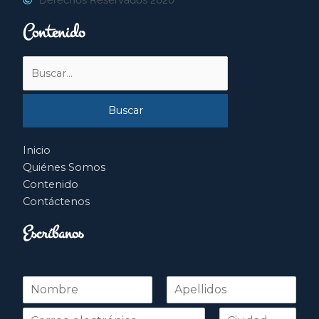
Contenido
Buscar
por:
Inicio
Quiénes Somos
Contenido
Contáctenos
Escríbanos
N
o
Nombre
Apellidos
m