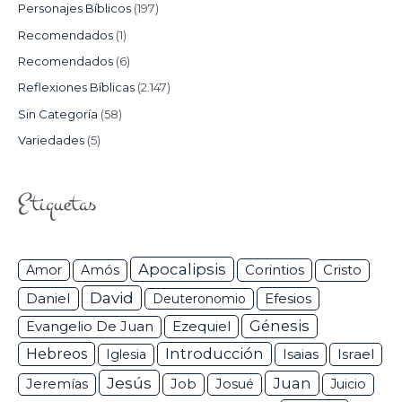
Personajes Bíblicos
(197)
Recomendados
(1)
Recomendados
(6)
Reflexiones Bíblicas
(2.147)
Sin Categoría
(58)
Variedades
(5)
Etiquetas
Apocalipsis
Corintios
Amor
Amós
Cristo
David
Daniel
Efesios
Deuteronomio
Génesis
Ezequiel
Evangelio De Juan
Hebreos
Introducción
Isaias
Israel
Iglesia
Jesús
Juan
Jeremías
Job
Josué
Juicio