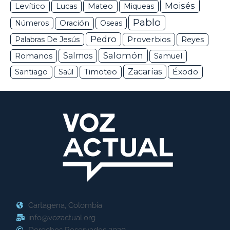
Moisés
Levítico
Lucas
Mateo
Miqueas
Pablo
Números
Oración
Oseas
Pedro
Proverbios
Palabras De Jesús
Reyes
Salomón
Romanos
Salmos
Samuel
Zacarías
Éxodo
Santiago
Saúl
Timoteo
Cartagena, Colombia
info@vozactual.org
Derechos Reservados 2020