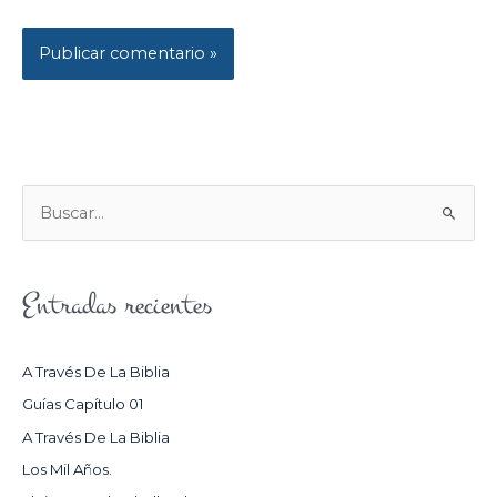
B
U
S
Entradas recientes
C
A
R
A Través De La Biblia
P
Guías Capítulo 01
O
A Través De La Biblia
R
Los Mil Años.
: