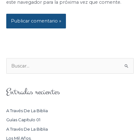
este navegador para la próxima vez que comente.
B
U
S
Entradas recientes
C
A
R
A Través De La Biblia
P
Guías Capítulo 01
O
A Través De La Biblia
R
Los Mil Años.