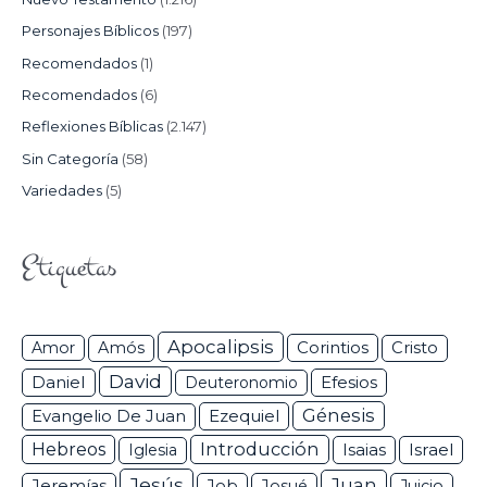
Personajes Bíblicos
(197)
Recomendados
(1)
Recomendados
(6)
Reflexiones Bíblicas
(2.147)
Sin Categoría
(58)
Variedades
(5)
Etiquetas
Apocalipsis
Corintios
Amor
Amós
Cristo
David
Daniel
Efesios
Deuteronomio
Génesis
Ezequiel
Evangelio De Juan
Hebreos
Introducción
Isaias
Israel
Iglesia
Jesús
Juan
Jeremías
Job
Josué
Juicio