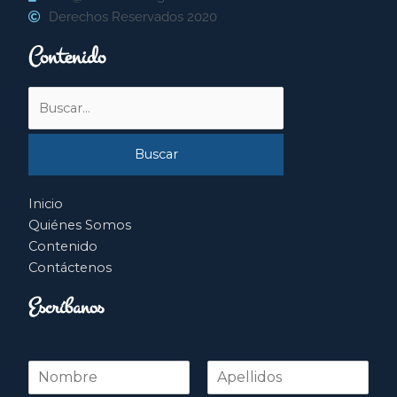
Derechos Reservados 2020
Contenido
Buscar
por:
Inicio
Quiénes Somos
Contenido
Contáctenos
Escríbanos
N
o