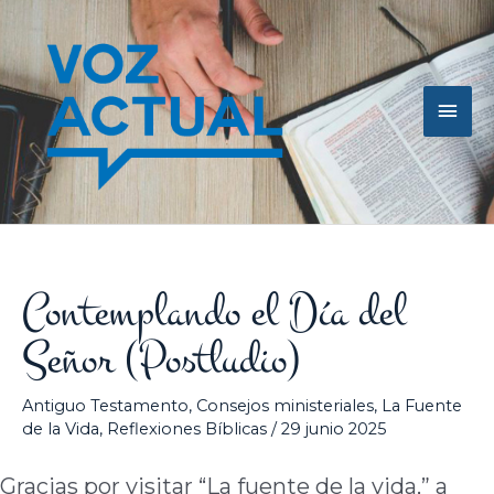
Ir
Men
al
contenido
princ
Contemplando el Día del
Señor (Postludio)
Antiguo Testamento
,
Consejos ministeriales
,
La Fuente
de la Vida
,
Reflexiones Bíblicas
/
29 junio 2025
Gracias por visitar “La fuente de la vida,” a