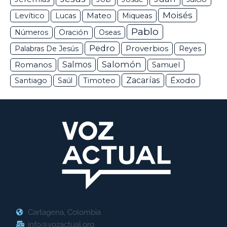
Moisés
Levítico
Lucas
Mateo
Miqueas
Pablo
Números
Oración
Oseas
Pedro
Proverbios
Palabras De Jesús
Reyes
Salomón
Romanos
Salmos
Samuel
Zacarías
Éxodo
Santiago
Saúl
Timoteo
Cartagena, Colombia
info@vozactual.org