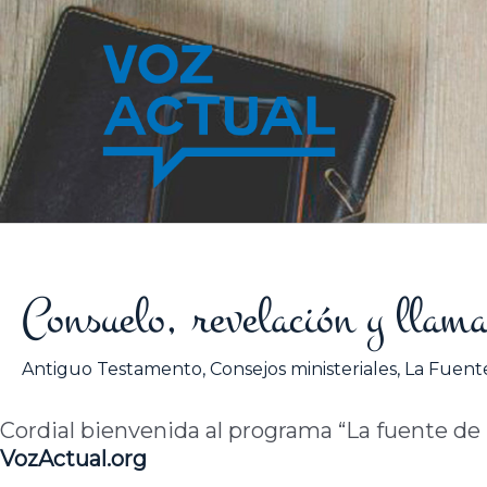
Ir
al
contenido
Consuelo, revelación y llam
Antiguo Testamento
,
Consejos ministeriales
,
La Fuente
Cordial bienvenida al programa “La fuente de la
VozActual.org