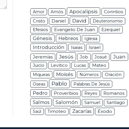
Apocalipsis
Corintios
Amor
Amós
David
Daniel
Cristo
Deuteronomio
Efesios
Ezequiel
Evangelio De Juan
Génesis
Hebreos
Iglesia
Introducción
Isaias
Israel
Jesús
Juan
Jeremías
Job
Josué
Juicio
Levítico
Lucas
Mateo
Moisés
Miqueas
Números
Oración
Pablo
Oseas
Palabras De Jesús
Pedro
Proverbios
Romanos
Reyes
Salomón
Salmos
Samuel
Santiago
Zacarías
Éxodo
Saúl
Timoteo