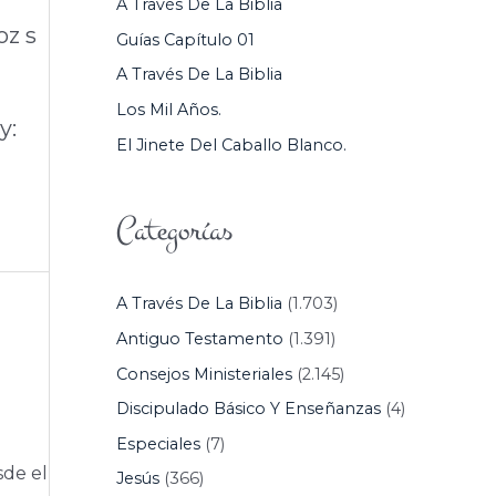
A Través De La Biblia
P
oz s
Guías Capítulo 01
O
A Través De La Biblia
R
Los Mil Años.
:
y:
El Jinete Del Caballo Blanco.
Categorías
A Través De La Biblia
(1.703)
Antiguo Testamento
(1.391)
Consejos Ministeriales
(2.145)
Discipulado Básico Y Enseñanzas
(4)
Especiales
(7)
sde el
Jesús
(366)